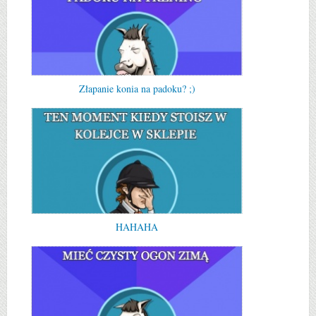
Złapanie konia na padoku? ;)
HAHAHA