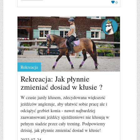
0
Rekreacja
Rekreacja: Jak płynnie
zmieniać dosiad w kłusie ?
W czasie jazdy kłusem, zdecydowana większość
jeźdźców anglezuje, aby ułatwić sobie pracę ale i
odciążyć grzbiet konia - nawet najbardziej
zaawansowani jeźdźcy ujeżdżeniowi nie kłusują w
pełnym siadzie przez cały trening. Podpowiemy
dzisiaj, jak płynnie zmieniać dosiad w kłusie!
2022-07-24