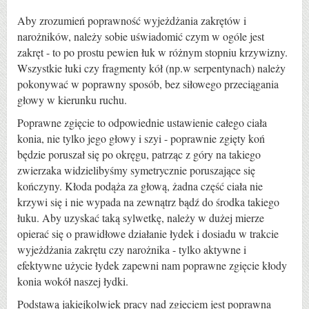
Aby zrozumień poprawność wyjeżdżania zakrętów i
narożników, należy sobie uświadomić czym w ogóle jest
zakręt - to po prostu pewien łuk w różnym stopniu krzywizny.
Wszystkie łuki czy fragmenty kół (np.w serpentynach) należy
pokonywać w poprawny sposób, bez siłowego przeciągania
głowy w kierunku ruchu.
Poprawne zgięcie to odpowiednie ustawienie całego ciała
konia, nie tylko jego głowy i szyi - poprawnie zgięty koń
będzie poruszał się po okręgu, patrząc z góry na takiego
zwierzaka widzielibyśmy symetrycznie poruszające się
kończyny. Kłoda podąża za głową, żadna część ciała nie
krzywi się i nie wypada na zewnątrz bądź do środka takiego
łuku. Aby uzyskać taką sylwetkę, należy w dużej mierze
opierać się o prawidłowe działanie łydek i dosiadu w trakcie
wyjeżdżania zakrętu czy narożnika - tylko aktywne i
efektywne użycie łydek zapewni nam poprawne zgięcie kłody
konia wokół naszej łydki.
Podstawą jakiejkolwiek pracy nad zgięciem jest poprawna