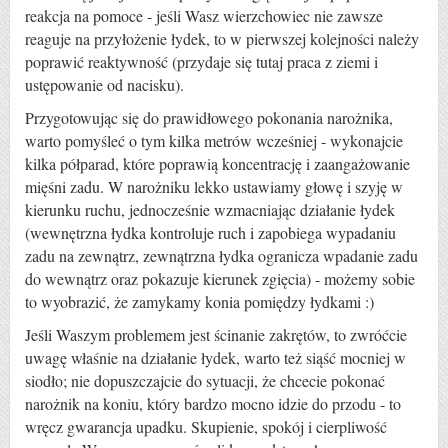
reakcja na pomoce - jeśli Wasz wierzchowiec nie zawsze
reaguje na przyłożenie łydek, to w pierwszej kolejności należy
poprawić reaktywność (przydaje się tutaj praca z ziemi i
ustępowanie od nacisku).
Przygotowując się do prawidłowego pokonania narożnika,
warto pomyśleć o tym kilka metrów wcześniej - wykonajcie
kilka półparad, które poprawią koncentrację i zaangażowanie
mięśni zadu. W narożniku lekko ustawiamy głowę i szyję w
kierunku ruchu, jednocześnie wzmacniając działanie łydek
(wewnętrzna łydka kontroluje ruch i zapobiega wypadaniu
zadu na zewnątrz, zewnątrzna łydka ogranicza wpadanie zadu
do wewnątrz oraz pokazuje kierunek zgięcia) - możemy sobie
to wyobrazić, że zamykamy konia pomiędzy łydkami :)
Jeśli Waszym problemem jest ścinanie zakrętów, to zwróćcie
uwagę właśnie na działanie łydek, warto też siąść mocniej w
siodło; nie dopuszczajcie do sytuacji, że chcecie pokonać
narożnik na koniu, który bardzo mocno idzie do przodu - to
wręcz gwarancja upadku. Skupienie, spokój i cierpliwość