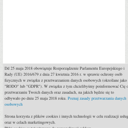
Dd 25 maja 2018 obowiązuje Rozporządzenie Parlamentu Europejskiego i
Popularne
Rady (UE) 2016/679 z dnia 27 kwietnia 2016 r. w sprawie ochrony osób
fizycznych w związku z przetwarzaniem danych osobowych (określane jako
Sport: Łucznictwo konne
"RODO" lub "GDPR"). W związku z tym chcielibyśmy poinformować Cię 
przetwarzaniu Twoich danych oraz zasadach, na jakich będzie się to
Hodowla: Konie małopolskie
odbywało po dniu 25 maja 2018 roku.
Poznaj zasady przetwarzania danych
Porady: Jak poradzić sobie z koniem, który nie chce iść do przodu ?
osobowych
Porady: Jak poradzić sobie z końskimi strachami?
Strona korzysta z plików cookies i innych technologii w celu realizacji usłu
Porady: Co zrobić, kiedy koń nas taranuje przy prowadzeniu w ręce
oraz w celach marketingowych.
?