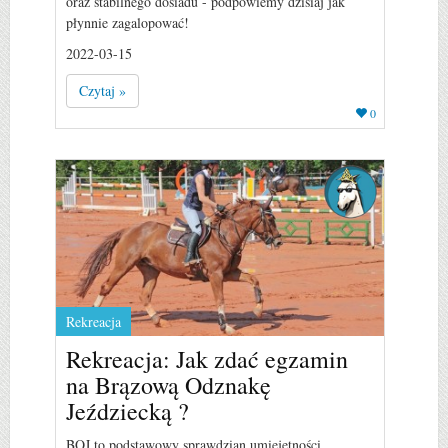
oraz stabilnego dosiadu - podpowiemy dzisiaj jak
płynnie zagalopować!
2022-03-15
Czytaj »
0
Rekreacja
Rekreacja: Jak zdać egzamin
na Brązową Odznakę
Jeździecką ?
BOJ to podstawowy sprawdzian umiejętności