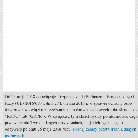
Dd 25 maja 2018 obowiązuje Rozporządzenie Parlamentu Europejskiego i
Popularne
Rady (UE) 2016/679 z dnia 27 kwietnia 2016 r. w sprawie ochrony osób
fizycznych w związku z przetwarzaniem danych osobowych (określane jako
Hodowla: Konie małopolskie
"RODO" lub "GDPR"). W związku z tym chcielibyśmy poinformować Cię 
przetwarzaniu Twoich danych oraz zasadach, na jakich będzie się to
Żywienie: Znaczenie magnezu w żywieniu koni
odbywało po dniu 25 maja 2018 roku.
Poznaj zasady przetwarzania danych
Porady: Jak poradzić sobie z koniem, który nie chce iść do przodu ?
osobowych