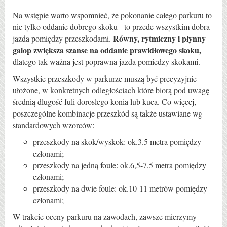
Na wstępie warto wspomnieć, że pokonanie całego parkuru to
nie tylko oddanie dobrego skoku - to przede wszystkim dobra
Równy, rytmiczny i płynny
jazda pomiędzy przeszkodami.
galop zwiększa szanse na oddanie prawidłowego skoku,
dlatego tak ważna jest poprawna jazda pomiedzy skokami.
Wszystkie przeszkody w parkurze muszą być precyzyjnie
ułożone, w konkretnych odległościach które biorą pod uwagę
średnią długość fuli dorosłego konia lub kuca. Co więcej,
poszczególne kombinacje przeszkód są także ustawiane wg
standardowych wzorców:
przeszkody na skok/wyskok: ok.3.5 metra pomiędzy
członami;
przeszkody na jedną foule: ok.6,5-7,5 metra pomiędzy
członami;
przeszkody na dwie foule: ok.10-11 metrów pomiędzy
członami;
W trakcie oceny parkuru na zawodach, zawsze mierzymy