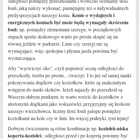
odległości pomiędzy przeszkodami i wówczas oceniamy ilość
fouli, jaką należy wykonać; pamiętajmy też o indywidualnych
Konie o wydajnych i
predyspozycjach naszego konia.
energicznych koniach być może będą wymagały skrócenia
foul
e np. pomiędzy elementami szeregu; w początkowych
etapach sportu skokowego warto po prostu skupić się na
równej jeździe w parkurze. Linie czy szeregi nie są
wymagające, więc spokojna i płynna jazda powinna być
wystarczająca.
Aby "wyćwiczyć oko", czyli poprawić ocenę odległości do
przeszkody, trzeba po prostu... ćwiczyć. I to już od samej nauki
pokonywania drążków czy koziołków, które są znakomitym
wstępem do nauki skoków. Jeżeli najazdy do przeszkód są
Waszym słabym punktem, to warto wrócić do koziołków z
ułożonymi drążkami jako wskazówki; przyjrzyjmy się krokom
naszego wierzchowca, liczmy ilość fouli galopu pomiędzy
koziołkami na kole czy w linii. Im więcej praktyki, tym lepiej!
koziołek-niska
Dobrym ćwiczeniem są różne kombinacje np.
koperta-koziołe
k; odległości przed i po kopertą powinny być