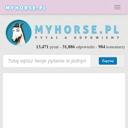
Toggl
naviga
13,471
31,886
984
pytań -
odpowiedzi -
komentarzy
Zapytaj