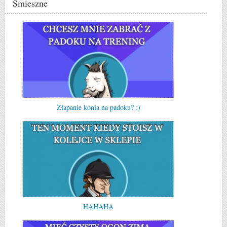
Śmieszne
Złapanie konia na padoku? ;)
HAHAHA