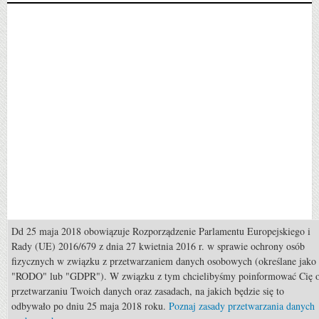
Dd 25 maja 2018 obowiązuje Rozporządzenie Parlamentu Europejskiego i
Popularne
Rady (UE) 2016/679 z dnia 27 kwietnia 2016 r. w sprawie ochrony osób
fizycznych w związku z przetwarzaniem danych osobowych (określane jako
Porady: Jak poradzić sobie z koniem, który nie chce iść do przodu ?
"RODO" lub "GDPR"). W związku z tym chcielibyśmy poinformować Cię 
przetwarzaniu Twoich danych oraz zasadach, na jakich będzie się to
Hodowla: Konie wielkopolskie
odbywało po dniu 25 maja 2018 roku.
Poznaj zasady przetwarzania danych
Porady: Co zrobić, kiedy koń nas taranuje przy prowadzeniu w ręce