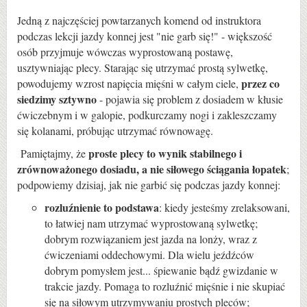
Jedną z najczęściej powtarzanych komend od instruktora
podczas lekcji jazdy konnej jest "nie garb się!" - większość
osób przyjmuje wówczas wyprostowaną postawę,
usztywniając plecy. Starając się utrzymać prostą sylwetkę,
przez co
powodujemy wzrost napięcia mięśni w całym ciele,
siedzimy sztywno
- pojawia się problem z dosiadem w kłusie
ćwiczebnym i w galopie, podkurczamy nogi i zakleszczamy
się kolanami, próbując utrzymać równowagę.
proste plecy to wynik stabilnego i
Pamiętajmy, że
zrównoważonego dosiadu, a nie siłowego ściągania łopatek
;
podpowiemy dzisiaj, jak nie garbić się podczas jazdy konnej:
rozluźnienie to podstawa
: kiedy jesteśmy zrelaksowani,
to łatwiej nam utrzymać wyprostowaną sylwetkę;
dobrym rozwiązaniem jest jazda na lonży, wraz z
ćwiczeniami oddechowymi. Dla wielu jeźdźców
dobrym pomysłem jest... śpiewanie bądź gwizdanie w
trakcie jazdy. Pomaga to rozluźnić mięśnie i nie skupiać
się na siłowym utrzymywaniu prostych pleców;