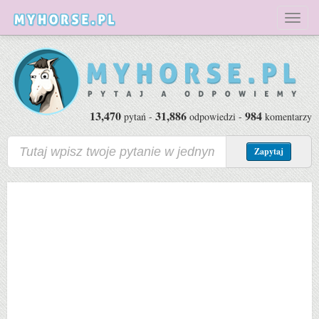
Toggl
naviga
13,470
31,886
984
pytań -
odpowiedzi -
komentarzy
Zapytaj