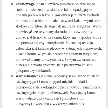
równowaga
: dosiad jeźdźca powinien opierać się na
stabilnym siedzeniu w siodle, z luźno opadającymi
nogami po bokach konia; amortyzacja ruchów zachodzi
poprzez pracę biodrami, ale i stawami kolanowymi oraz
skokowymi, które działają jak naturalne sprężyny. Warto
poćwiczyć częste zmiany dosiadu, kłus ćwiczebny
dobrze jest trenować na koniu, który ma wygodny kłus i
nie porusza się zbyt energicznie. Normalną reakcją
człowieka jest kulenie pleców w sytuacjach niepewnych,
a jazda konna wiąże się przecież z pewnym ryzykiem,
ponieważ mamy do czynienia z żywym zwierzakiem -
dlatego nie warto śpieszyć się z pierwszym kłusem,
galopem czy skokami!;
wzmacnianie
: grabienie pleców jest związane ze słabo
rozciągniętymi i rozwiniętymi mięśniami klatki
piersiowej; stale zaokrąglone plecy powodują nadmierne
rozciągnięcie mięśni grzbietowych. Poza jazdą konną
warto wdrożyć pływanie (styl grzbietowy lub
klasyczny), ćwiczenia z wykorzystaniem piłki