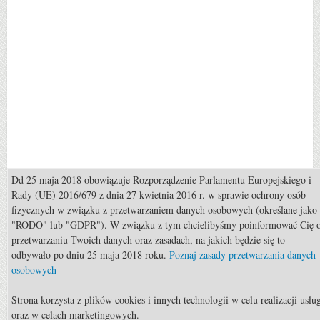
Dd 25 maja 2018 obowiązuje Rozporządzenie Parlamentu Europejskiego i
Popularne
Rady (UE) 2016/679 z dnia 27 kwietnia 2016 r. w sprawie ochrony osób
fizycznych w związku z przetwarzaniem danych osobowych (określane jako
Żywienie: Znaczenie magnezu w żywieniu koni
"RODO" lub "GDPR"). W związku z tym chcielibyśmy poinformować Cię 
przetwarzaniu Twoich danych oraz zasadach, na jakich będzie się to
Porady: Jak poradzić sobie z koniem, który nie chce iść do przodu ?
odbywało po dniu 25 maja 2018 roku.
Poznaj zasady przetwarzania danych
Porady: Co zrobić, kiedy koń nas taranuje przy prowadzeniu w ręce
osobowych
?
Strona korzysta z plików cookies i innych technologii w celu realizacji usłu
Hodowla: Konie ardeńskie
oraz w celach marketingowych.