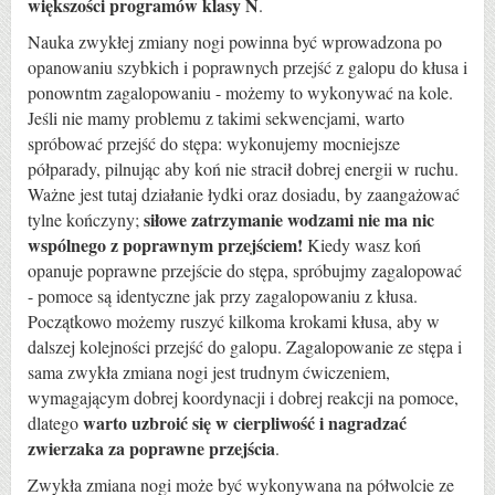
większości programów klasy N
.
Nauka zwykłej zmiany nogi powinna być wprowadzona po
opanowaniu szybkich i poprawnych przejść z galopu do kłusa i
ponowntm zagalopowaniu - możemy to wykonywać na kole.
Jeśli nie mamy problemu z takimi sekwencjami, warto
spróbować przejść do stępa: wykonujemy mocniejsze
półparady, pilnując aby koń nie stracił dobrej energii w ruchu.
Ważne jest tutaj działanie łydki oraz dosiadu, by zaangażować
siłowe zatrzymanie wodzami nie ma nic
tylne kończyny;
wspólnego z poprawnym przejściem!
Kiedy wasz koń
opanuje poprawne przejście do stępa, spróbujmy zagalopować
- pomoce są identyczne jak przy zagalopowaniu z kłusa.
Początkowo możemy ruszyć kilkoma krokami kłusa, aby w
dalszej kolejności przejść do galopu. Zagalopowanie ze stępa i
sama zwykła zmiana nogi jest trudnym ćwiczeniem,
wymagającym dobrej koordynacji i dobrej reakcji na pomoce,
warto uzbroić się w cierpliwość i nagradzać
dlatego
zwierzaka za poprawne przejścia
.
Zwykła zmiana nogi może być wykonywana na półwolcie ze