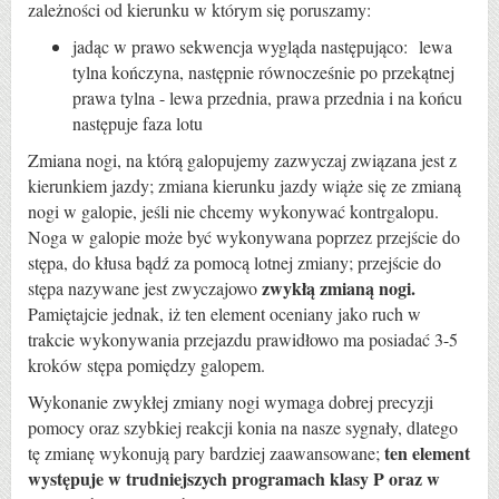
zależności od kierunku w którym się poruszamy:
jadąc w prawo sekwencja wygląda następująco: lewa
tylna kończyna, następnie równocześnie po przekątnej
prawa tylna - lewa przednia, prawa przednia i na końcu
następuje faza lotu
Zmiana nogi, na którą galopujemy zazwyczaj związana jest z
kierunkiem jazdy; zmiana kierunku jazdy wiąże się ze zmianą
nogi w galopie, jeśli nie chcemy wykonywać kontrgalopu.
Noga w galopie może być wykonywana poprzez przejście do
stępa, do kłusa bądź za pomocą lotnej zmiany; przejście do
zwykłą zmianą nogi.
stępa nazywane jest zwyczajowo
Pamiętajcie jednak, iż ten element oceniany jako ruch w
trakcie wykonywania przejazdu prawidłowo ma posiadać 3-5
kroków stępa pomiędzy galopem.
Wykonanie zwykłej zmiany nogi wymaga dobrej precyzji
pomocy oraz szybkiej reakcji konia na nasze sygnały, dlatego
ten element
tę zmianę wykonują pary bardziej zaawansowane;
występuje w trudniejszych programach klasy P oraz w