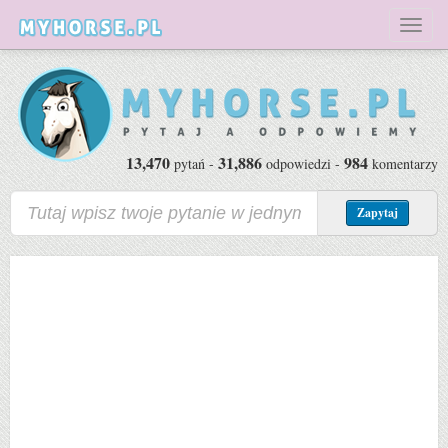
Toggl
naviga
13,470
31,886
984
pytań -
odpowiedzi -
komentarzy
Zapytaj