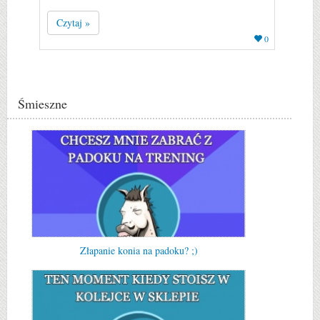
Czytaj »
0
Śmieszne
Złapanie konia na padoku? ;)