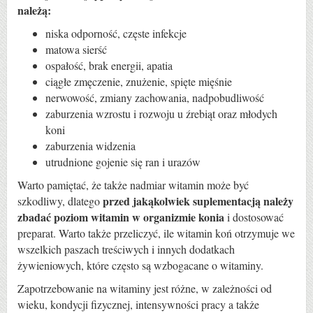
należą:
niska odporność, częste infekcje
matowa sierść
ospałość, brak energii, apatia
ciągłe zmęczenie, znużenie, spięte mięśnie
nerwowość, zmiany zachowania, nadpobudliwość
zaburzenia wzrostu i rozwoju u źrebiąt oraz młodych
koni
zaburzenia widzenia
utrudnione gojenie się ran i urazów
Warto pamiętać, że także nadmiar witamin może być
przed jakąkolwiek suplementacją należy
szkodliwy, dlatego
zbadać poziom witamin w organizmie konia
i dostosować
preparat. Warto także przeliczyć, ile witamin koń otrzymuje we
wszelkich paszach treściwych i innych dodatkach
żywieniowych, które często są wzbogacane o witaminy.
Zapotrzebowanie na witaminy jest różne, w zależności od
wieku, kondycji fizycznej, intensywności pracy a także