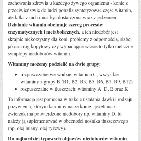
zachowania zdrowia u każdego żywego organizmu - konie z
przeciwieństwie do ludzi potrafią syntetyzować część witamin,
ale kilka z nich musi być dostarczona wraz z jedzeniem.
Działanie witamin obejmuje szereg procesów
enzymatycznych i metabolicznych
, a ich niedobór jest
skrajnie niekorzystny dla koni; problemy z odpornością, słabej
jakości róg kopytowy czy wypadające włosie to tylko nieliczne
symptopy niedoborów witamin.
Witaminy możemy podzielić na dwie grupy:
rozpuszczalne we wodzie: witamina C, wszystkie
witaminy z grupy B (B1, B2, B3, B5, B6, B7, B9, B12)
rozpuszczalne w tłuszczach: witaminy A, D, E oraz K
Ta informacja jest pomocna w trakcie ustalania dawki i rodzaju
pożywienia, którym karmimy nasze konie - jeżeli nasz
zwierzak ma potwierdzone niedobory np. witaminy D, to
należy ją suplementować w obecności nośnika tłuszczowego
(np. olej lniany, olej ryżowy).
Do najbardziej typowych objawów niedoborów witamin