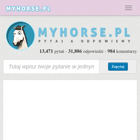
Toggl
naviga
13,471
31,886
984
pytań -
odpowiedzi -
komentarzy
Zapytaj