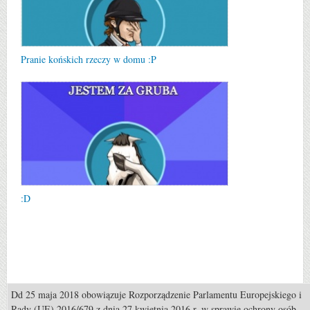
Pranie końskich rzeczy w domu :P
:D
Dd 25 maja 2018 obowiązuje Rozporządzenie Parlamentu Europejskiego i
Rady (UE) 2016/679 z dnia 27 kwietnia 2016 r. w sprawie ochrony osób