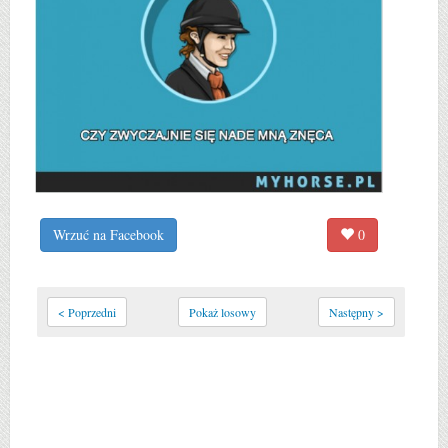
Wrzuć na Facebook
0
< Poprzedni
Pokaż losowy
Następny >