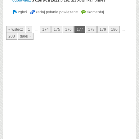
odpowiedź
3 czerwca 2022
przez użytkownika
nbnn49
...
...
« wstecz
1
174
175
176
177
178
179
180
208
dalej »