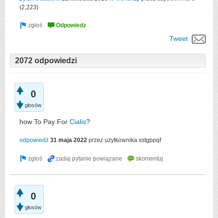
(
2,223
)
Tweet
2072 odpowiedzi
0
głosów
how To Pay For
Cialis
?
odpowiedź
31 maja 2022
przez użytkownika
xstgppqf
0
głosów