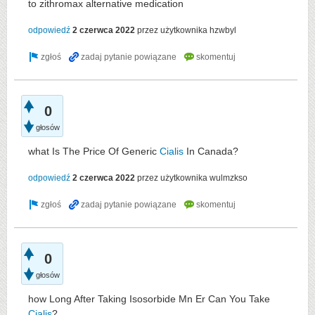
to zithromax alternative medication
odpowiedź
2 czerwca 2022
przez użytkownika
hzwbyl
0
głosów
what Is The Price Of Generic
Cialis
In Canada?
odpowiedź
2 czerwca 2022
przez użytkownika
wulmzkso
0
głosów
how Long After Taking Isosorbide Mn Er Can You Take
Cialis
?