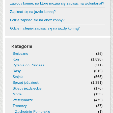
zawody konne, na które można się zapisać na wolontariat?
Zapisać się na jazde konną?
Gdzie zapisać się na obóz konny?
Gdzie najlepiej zapisać się na jazdę konną?
Kategorie
Śmieszne
(25)
Koń
(1,898)
Pytania do Princess
(111)
Rasy
(616)
Stajnia
(565)
Sprzęt jeździecki
(1,391)
Sklepy jeździeckie
(176)
Moda
(133)
Weterynarze
(479)
Trenerzy
(37)
Zachodnio-Pomorskie
(1)