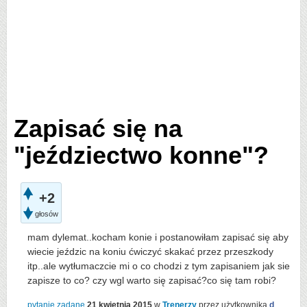
Zapisać się na
"jeździectwo konne"?
+2
głosów
mam dylemat..kocham konie i postanowiłam zapisać się aby
wiecie jeździc na koniu ćwiczyć skakać przez przeszkody
itp..ale wytłumaczcie mi o co chodzi z tym zapisaniem jak sie
zapisze to co? czy wgl warto się zapisać?co się tam robi?
pytanie zadane
21 kwietnia 2015
w
Trenerzy
przez użytkownika
d