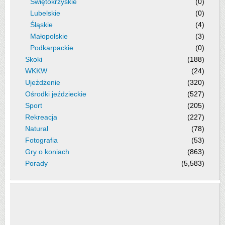
Świętokrzyskie
(0)
Lubelskie
(0)
Śląskie
(4)
Małopolskie
(3)
Podkarpackie
(0)
Skoki
(188)
WKKW
(24)
Ujeżdżenie
(320)
Ośrodki jeździeckie
(527)
Sport
(205)
Rekreacja
(227)
Natural
(78)
Fotografia
(53)
Gry o koniach
(863)
Porady
(5,583)