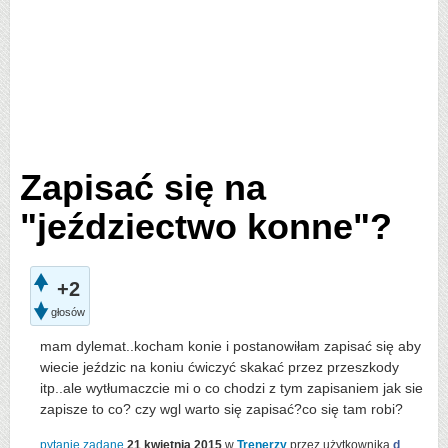
Zapisać się na
"jeździectwo konne"?
+2
głosów
mam dylemat..kocham konie i postanowiłam zapisać się aby
wiecie jeździc na koniu ćwiczyć skakać przez przeszkody
itp..ale wytłumaczcie mi o co chodzi z tym zapisaniem jak sie
zapisze to co? czy wgl warto się zapisać?co się tam robi?
pytanie zadane
21 kwietnia 2015
w
Trenerzy
przez użytkownika
d