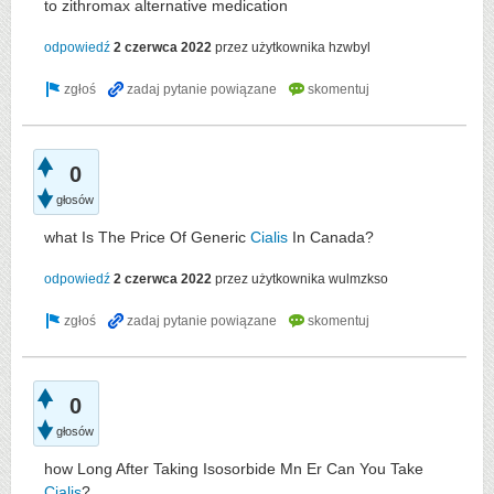
to zithromax alternative medication
odpowiedź
2 czerwca 2022
przez użytkownika
hzwbyl
0
głosów
what Is The Price Of Generic
Cialis
In Canada?
odpowiedź
2 czerwca 2022
przez użytkownika
wulmzkso
0
głosów
how Long After Taking Isosorbide Mn Er Can You Take
Cialis
?