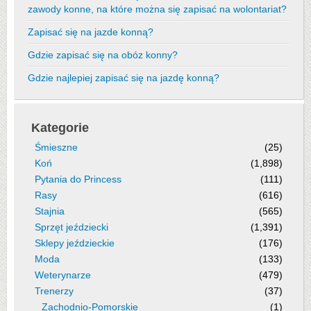
zawody konne, na które można się zapisać na wolontariat?
Zapisać się na jazde konną?
Gdzie zapisać się na obóz konny?
Gdzie najlepiej zapisać się na jazdę konną?
Kategorie
Śmieszne
(25)
Koń
(1,898)
Pytania do Princess
(111)
Rasy
(616)
Stajnia
(565)
Sprzęt jeździecki
(1,391)
Sklepy jeździeckie
(176)
Moda
(133)
Weterynarze
(479)
Trenerzy
(37)
Zachodnio-Pomorskie
(1)