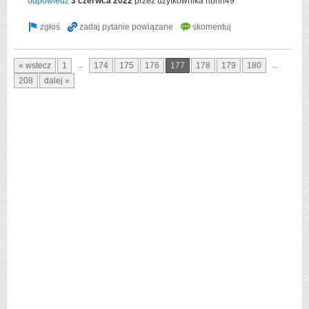
odpowiedź
3 czerwca 2022
przez użytkownika
nbnn49
...
...
« wstecz
1
174
175
176
177
178
179
180
208
dalej »