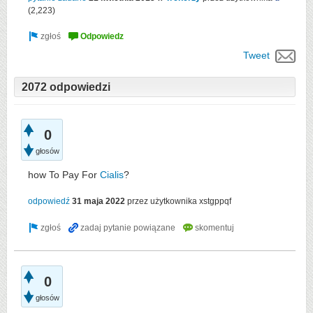
(
2,223
)
Tweet
2072 odpowiedzi
0
głosów
how To Pay For
Cialis
?
odpowiedź
31 maja 2022
przez użytkownika
xstgppqf
0
głosów