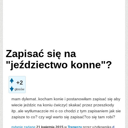
Zapisać się na
"jeździectwo konne"?
+2
głosów
mam dylemat..kocham konie i postanowiłam zapisać się aby
wiecie jeździc na koniu ćwiczyć skakać przez przeszkody
itp..ale wytłumaczcie mi o co chodzi z tym zapisaniem jak sie
zapisze to co? czy wgl warto się zapisać?co się tam robi?
pytanie zadane
21 kwietnia 2015
w
Trenerzy
przez użytkownika
d