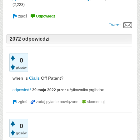
(
2,223
)
Tweet
2072 odpowiedzi
0
głosów
when Is
Cialis
Off Patent?
odpowiedź
29 maja 2022
przez użytkownika
yrglbdpx
0
głosów