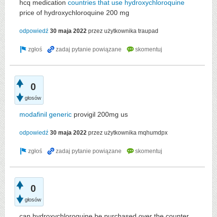
hcq medication
countries that use hydroxychloroquine
price of hydroxychloroquine 200 mg
odpowiedź
30 maja 2022
przez użytkownika
traupad
0
głosów
modafinil generic
provigil 200mg us
odpowiedź
30 maja 2022
przez użytkownika
mqhumdpx
0
głosów
can hydroxychloroquine be purchased over the counter