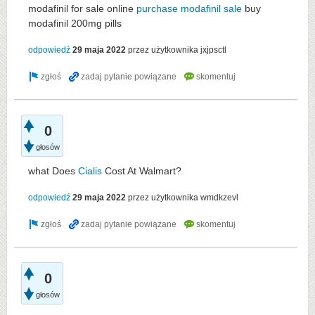
modafinil for sale online
purchase modafinil sale
buy
modafinil 200mg pills
odpowiedź
29 maja 2022
przez użytkownika
jxjpsctl
0
głosów
what Does
Cialis
Cost At Walmart?
odpowiedź
29 maja 2022
przez użytkownika
wmdkzevl
0
głosów