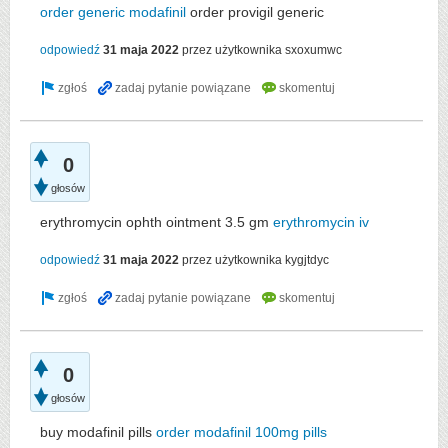
order generic modafinil
order provigil generic
odpowiedź
31 maja 2022
przez użytkownika
sxoxumwc
0
głosów
erythromycin ophth ointment 3.5 gm
erythromycin iv
odpowiedź
31 maja 2022
przez użytkownika
kygjtdyc
0
głosów
buy modafinil pills
order modafinil 100mg pills