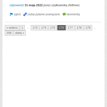
odpowiedź
31 maja 2022
przez użytkownika
zfofmnec
...
...
« wstecz
1
173
174
175
176
177
178
179
208
dalej »