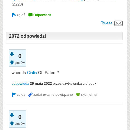
(
2,223
)
Tweet
2072 odpowiedzi
0
głosów
when Is
Cialis
Off Patent?
odpowiedź
29 maja 2022
przez użytkownika
yrglbdpx
0
głosów