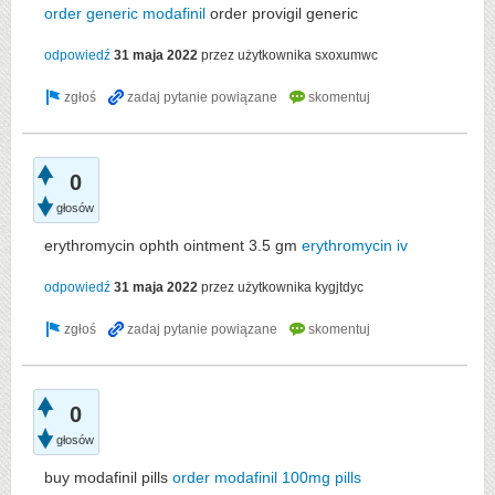
order generic modafinil
order provigil generic
odpowiedź
31 maja 2022
przez użytkownika
sxoxumwc
0
głosów
erythromycin ophth ointment 3.5 gm
erythromycin iv
odpowiedź
31 maja 2022
przez użytkownika
kygjtdyc
0
głosów
buy modafinil pills
order modafinil 100mg pills