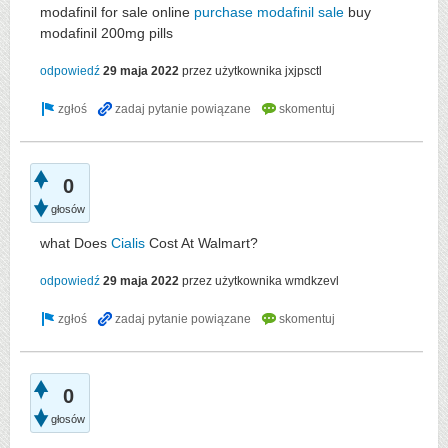
modafinil for sale online
purchase modafinil sale
buy
modafinil 200mg pills
odpowiedź
29 maja 2022
przez użytkownika
jxjpsctl
0
głosów
what Does
Cialis
Cost At Walmart?
odpowiedź
29 maja 2022
przez użytkownika
wmdkzevl
0
głosów