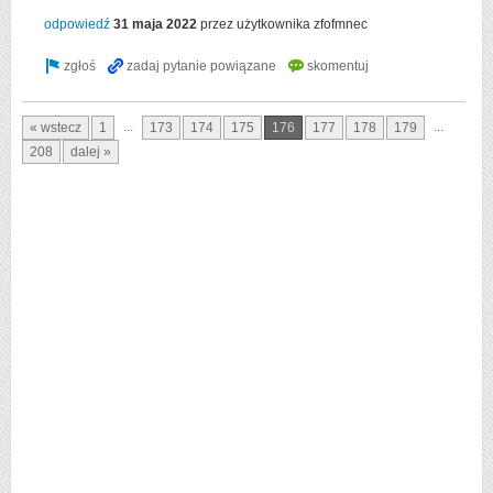
odpowiedź
31 maja 2022
przez użytkownika
zfofmnec
...
...
« wstecz
1
173
174
175
176
177
178
179
208
dalej »