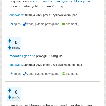
hcq medication
countries that use hydroxychloroquine
price of hydroxychloroquine 200 mg
odpowiedź
30 maja 2022
przez użytkownika
traupad
0
głosów
modafinil generic
provigil 200mg us
odpowiedź
30 maja 2022
przez użytkownika
mqhumdpx
0
głosów
can hydroxychloroquine be purchased over the counter