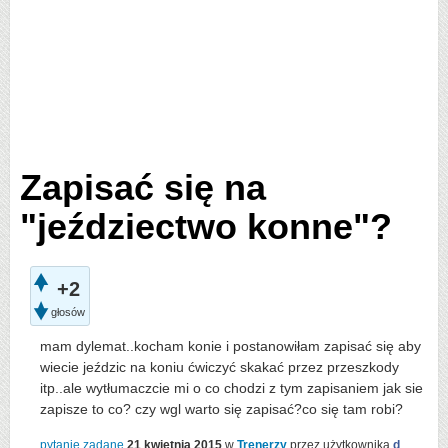
Zapisać się na
"jeździectwo konne"?
+2
głosów
mam dylemat..kocham konie i postanowiłam zapisać się aby
wiecie jeździc na koniu ćwiczyć skakać przez przeszkody
itp..ale wytłumaczcie mi o co chodzi z tym zapisaniem jak sie
zapisze to co? czy wgl warto się zapisać?co się tam robi?
pytanie zadane
21 kwietnia 2015
w
Trenerzy
przez użytkownika
d