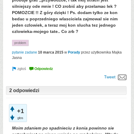
próbuje grać ,,przywódzce, i tak moj strach jest
silniejszy ode mnie ! CO zrobić aby przelamac lek ?
POMOZCIE !! Z góry dzięki ! Ps. dodam tylko ze kon
bedac u poprzedniego wlasciciela zajmowal sie nim
jeden czlowiek, a teraz moj kon slucha tez jednego
czlowieka-mojego tate.. Co zrb ?
problem
pytanie zadane
10 marca 2015
w
Porady
przez użytkownika
Majka
Jasna
Tweet
2 odpowiedzi
+1
głos
Moim zdaniem po spadnieciu z konia powinno sie