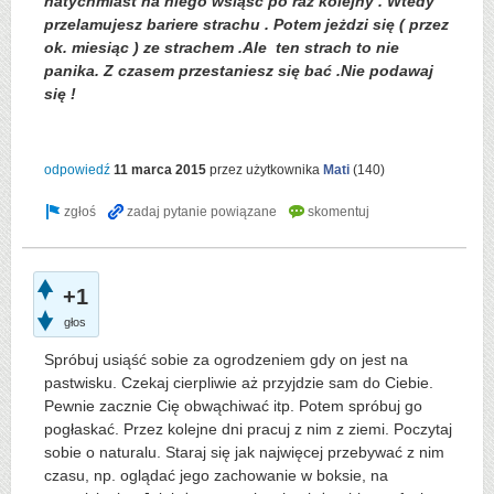
natychmiast na niego wsiąśc po raz kolejny . Wtedy
przelamujesz bariere strachu . Potem jeżdzi się ( przez
ok. miesiąc ) ze strachem .Ale ten strach to nie
panika. Z czasem przestaniesz się bać .Nie podawaj
się !
odpowiedź
11 marca 2015
przez użytkownika
Mati
(
140
)
+1
głos
Spróbuj usiąść sobie za ogrodzeniem gdy on jest na
pastwisku. Czekaj cierpliwie aż przyjdzie sam do Ciebie.
Pewnie zacznie Cię obwąchiwać itp. Potem spróbuj go
pogłaskać. Przez kolejne dni pracuj z nim z ziemi. Poczytaj
sobie o naturalu. Staraj się jak najwięcej przebywać z nim
czasu, np. oglądać jego zachowanie w boksie, na