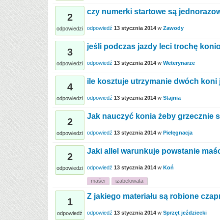
czy numerki startowe są jednorazo
2
odpowiedź
13 stycznia 2014
w
Zawody
odpowiedzi
jeśli podczas jazdy leci trochę koni
3
odpowiedź
13 stycznia 2014
w
Weterynarze
odpowiedzi
ile kosztuje utrzymanie dwóch koni j
4
odpowiedź
13 stycznia 2014
w
Stajnia
odpowiedzi
Jak nauczyć konia żeby grzecznie s
2
odpowiedź
13 stycznia 2014
w
Pielęgnacja
odpowiedzi
Jaki allel warunkuje powstanie maśc
2
odpowiedź
13 stycznia 2014
w
Koń
odpowiedzi
maści
izabelowata
Z jakiego materiału są robione czap
1
odpowiedź
13 stycznia 2014
w
Sprzęt jeździecki
odpowiedź