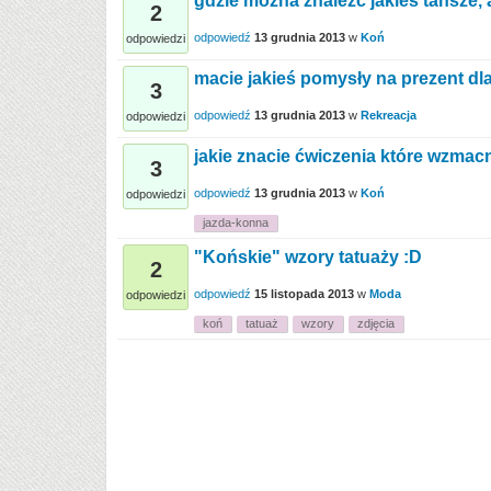
gdzie można znaleźć jakieś tańsze,
2
odpowiedź
13 grudnia 2013
w
Koń
odpowiedzi
macie jakieś pomysły na prezent dla
3
odpowiedź
13 grudnia 2013
w
Rekreacja
odpowiedzi
jakie znacie ćwiczenia które wzmac
3
odpowiedź
13 grudnia 2013
w
Koń
odpowiedzi
jazda-konna
"Końskie" wzory tatuaży :D
2
odpowiedź
15 listopada 2013
w
Moda
odpowiedzi
koń
tatuaż
wzory
zdjęcia