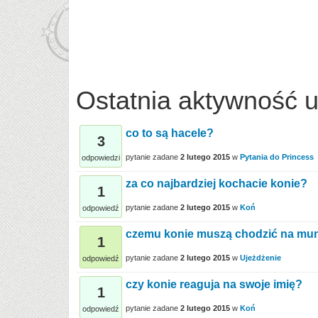
Ostatnia aktywność 
co to są hacele?
3
pytanie zadane
2 lutego 2015
w
Pytania do Princess
odpowiedzi
za co najbardziej kochacie konie?
1
pytanie zadane
2 lutego 2015
w
Koń
odpowiedź
czemu konie muszą chodzić na mu
1
pytanie zadane
2 lutego 2015
w
Ujeżdżenie
odpowiedź
czy konie reaguja na swoje imię?
1
pytanie zadane
2 lutego 2015
w
Koń
odpowiedź