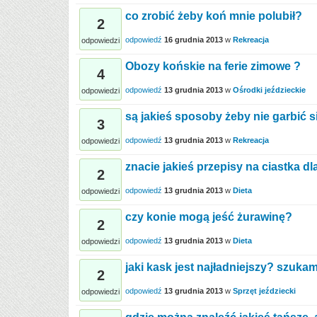
co zrobić żeby koń mnie polubił?
2
odpowiedź
16 grudnia 2013
w
Rekreacja
odpowiedzi
Obozy końskie na ferie zimowe ?
4
odpowiedź
13 grudnia 2013
w
Ośrodki jeździeckie
odpowiedzi
są jakieś sposoby żeby nie garbić s
3
odpowiedź
13 grudnia 2013
w
Rekreacja
odpowiedzi
znacie jakieś przepisy na ciastka dl
2
odpowiedź
13 grudnia 2013
w
Dieta
odpowiedzi
czy konie mogą jeść żurawinę?
2
odpowiedź
13 grudnia 2013
w
Dieta
odpowiedzi
jaki kask jest najładniejszy? szuka
2
odpowiedź
13 grudnia 2013
w
Sprzęt jeździecki
odpowiedzi