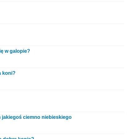
ię w galopie?
a koni?
m jakiegoś ciemno niebieskiego