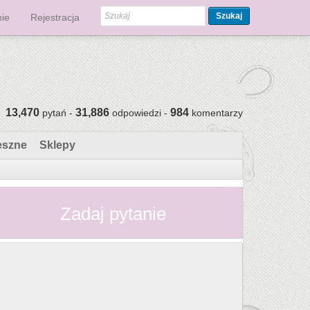
Szukaj
ie
Rejestracja
13,470
31,886
984
pytań -
odpowiedzi -
komentarzy
eszne
Sklepy
Zadaj pytanie