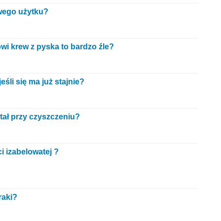
wego użytku?
owi krew z pyska to bardzo źle?
eśli się ma już stajnie?
tał przy czyszczeniu?
i izabelowatej ?
raki?