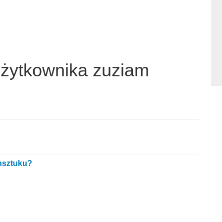
użytkownika zuziam
nsztuku?