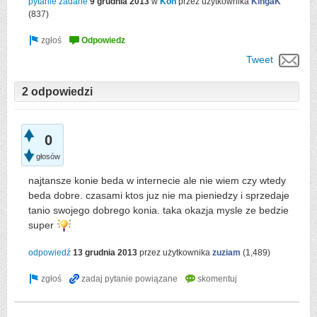
pytanie zadane
9 grudnia 2013
w
Koń
przez użytkownika
KingaK
(
837
)
Tweet
2 odpowiedzi
0
głosów
najtansze konie beda w internecie ale nie wiem czy wtedy
beda dobre. czasami ktos juz nie ma pieniedzy i sprzedaje
tanio swojego dobrego konia. taka okazja mysle ze bedzie
super
odpowiedź
13 grudnia 2013
przez użytkownika
zuziam
(
1,489
)