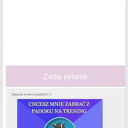
Zadaj pytanie
Złapanie konia na padoku? ;)