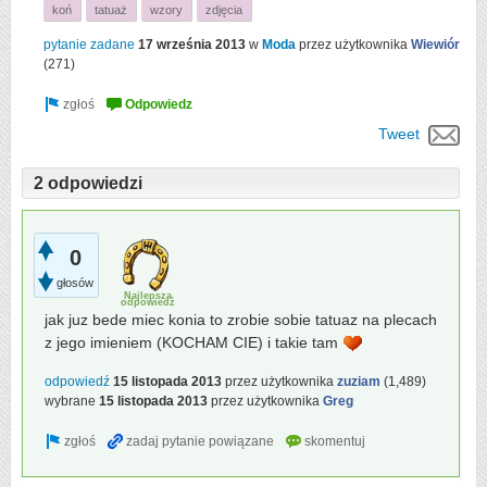
koń
tatuaż
wzory
zdjęcia
pytanie zadane
17 września 2013
w
Moda
przez użytkownika
Wiewiór
(
271
)
Tweet
2 odpowiedzi
0
głosów
Najlepsza
odpowiedź
jak juz bede miec konia to zrobie sobie tatuaz na plecach
z jego imieniem (KOCHAM CIE) i takie tam
odpowiedź
15 listopada 2013
przez użytkownika
zuziam
(
1,489
)
wybrane
15 listopada 2013
przez użytkownika
Greg