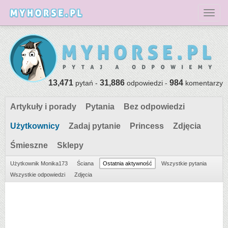
Toggl
13,471
31,886
984
pytań -
odpowiedzi -
komentarzy
Artykuły i porady
Pytania
Bez odpowiedzi
Użytkownicy
Zadaj pytanie
Princess
Zdjęcia
Śmieszne
Sklepy
Użytkownik Monika173
Ściana
Ostatnia aktywność
Wszystkie pytania
Wszystkie odpowiedzi
Zdjęcia