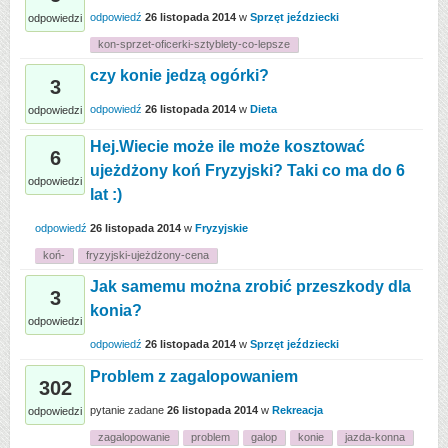
odpowiedź
26 listopada 2014
w
Sprzęt jeździecki
odpowiedzi
kon-sprzet-oficerki-sztyblety-co-lepsze
czy konie jedzą ogórki?
3
odpowiedź
26 listopada 2014
w
Dieta
odpowiedzi
Hej.Wiecie może ile może kosztować
6
ujeżdżony koń Fryzyjski? Taki co ma do 6
odpowiedzi
lat :)
odpowiedź
26 listopada 2014
w
Fryzyjskie
koń-
fryzyjski-ujeżdżony-cena
Jak samemu można zrobić przeszkody dla
3
konia?
odpowiedzi
odpowiedź
26 listopada 2014
w
Sprzęt jeździecki
Problem z zagalopowaniem
302
pytanie zadane
26 listopada 2014
w
Rekreacja
odpowiedzi
zagalopowanie
problem
galop
konie
jazda-konna