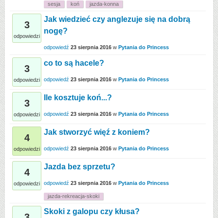
sesja
koń
jazda-konna
Jak wiedzieć czy anglezuje się na dobrą
3
nogę?
odpowiedzi
odpowiedź
23 sierpnia 2016
w
Pytania do Princess
co to są hacele?
3
odpowiedź
23 sierpnia 2016
w
Pytania do Princess
odpowiedzi
Ile kosztuje koń...?
3
odpowiedź
23 sierpnia 2016
w
Pytania do Princess
odpowiedzi
Jak stworzyć więź z koniem?
4
odpowiedź
23 sierpnia 2016
w
Pytania do Princess
odpowiedzi
Jazda bez sprzetu?
4
odpowiedź
23 sierpnia 2016
w
Pytania do Princess
odpowiedzi
jazda-rekreacja-skoki
Skoki z galopu czy kłusa?
3