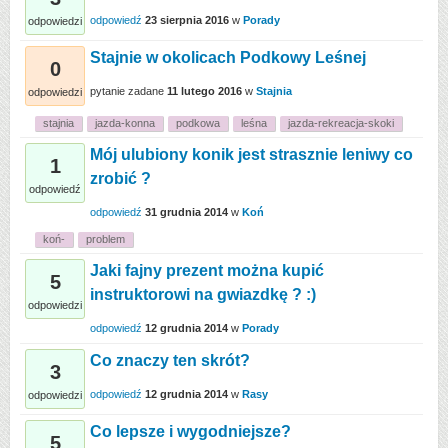
odpowiedź
23 sierpnia 2016
w
Porady
odpowiedzi
Stajnie w okolicach Podkowy Leśnej
0
pytanie zadane
11 lutego 2016
w
Stajnia
odpowiedzi
stajnia
jazda-konna
podkowa
leśna
jazda-rekreacja-skoki
Mój ulubiony konik jest strasznie leniwy co
1
zrobić ?
odpowiedź
odpowiedź
31 grudnia 2014
w
Koń
koń-
problem
Jaki fajny prezent można kupić
5
instruktorowi na gwiazdkę ? :)
odpowiedzi
odpowiedź
12 grudnia 2014
w
Porady
Co znaczy ten skrót?
3
odpowiedź
12 grudnia 2014
w
Rasy
odpowiedzi
Co lepsze i wygodniejsze?
5