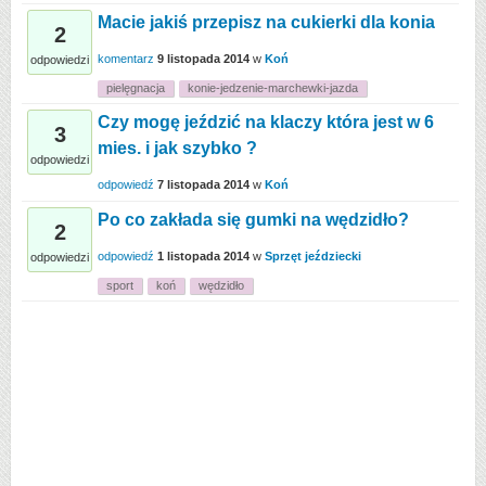
Macie jakiś przepisz na cukierki dla konia
2
komentarz
9 listopada 2014
w
Koń
odpowiedzi
pielęgnacja
konie-jedzenie-marchewki-jazda
Czy mogę jeździć na klaczy która jest w 6
3
mies. i jak szybko ?
odpowiedzi
odpowiedź
7 listopada 2014
w
Koń
Po co zakłada się gumki na wędzidło?
2
odpowiedź
1 listopada 2014
w
Sprzęt jeździecki
odpowiedzi
sport
koń
wędzidło