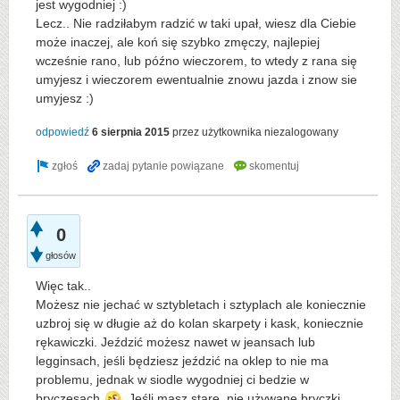
jest wygodniej :)
Lecz.. Nie radziłabym radzić w taki upał, wiesz dla Ciebie
może inaczej, ale koń się szybko zmęczy, najlepiej
wcześnie rano, lub późno wieczorem, to wtedy z rana się
umyjesz i wieczorem ewentualnie znowu jazda i znow sie
umyjesz :)
odpowiedź
6 sierpnia 2015
przez użytkownika
niezalogowany
0
głosów
Więc tak..
Możesz nie jechać w sztybletach i sztyplach ale koniecznie
uzbroj się w długie aż do kolan skarpety i kask, koniecznie
rękawiczki. Jeździć możesz nawet w jeansach lub
legginsach, jeśli będziesz jeździć na oklep to nie ma
problemu, jednak w siodle wygodniej ci bedzie w
bryczesach
Jeśli masz stare, nie używane bryczki,