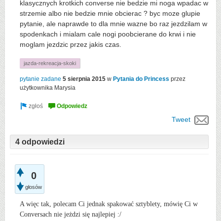
klasycznych krotkich converse nie bedzie mi noga wpadac w
strzemie albo nie bedzie mnie obcierac ? byc moze glupie
pytanie, ale naprawde to dla mnie wazne bo raz jezdzilam w
spodenkach i mialam cale nogi poobcierane do krwi i nie
moglam jezdzic przez jakis czas.
jazda-rekreacja-skoki
pytanie zadane
5 sierpnia 2015
w
Pytania do Princess
przez
użytkownika
Marysia
Tweet
4 odpowiedzi
0
głosów
A więc tak, polecam Ci jednak spakować sztyblety, mówię Ci w
Conversach nie jeżdzi się najlepiej :/