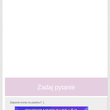
Zadaj pytanie
Złapanie konia na padoku? ;)