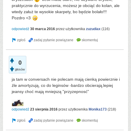
praktycznie do wyrzucenia, możesz je obciąć do kolan, ale
wtedy załuż te wysokie skarpety, bo będzie bolało!!!
Pozdro <3
odpowiedź
30 marca 2016
przez użytkownika
zuzudiax
(
116
)
0
głosów
ja tam w conversach nie polecam mają cienką powierznie i
źle amortyzują, co do leginsów -bardzo obcierają,lepiej
jeansy choć mają mniejszą "przyzepnosć"
odpowiedź
23 sierpnia 2016
przez użytkownika
Monika173
(
218
)