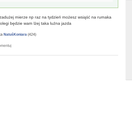
w zadużej mierze np raz na tydzień możesz wsiąść na rumaka
olegi będzie wam lżej taka luźna jazda
ka
NatuśKoniara
(
424
)