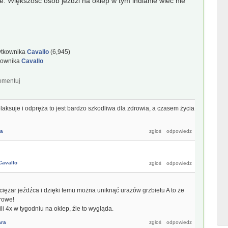
ie. Większość osob jeżdzi na oklep w tym indianie wiec nie
ytkownika
Cavallo
(
6,945
)
kownika
Cavallo
laksuje i odpręża to jest bardzo szkodliwa dla zdrowia, a czasem życia
ra
Cavallo
 ciężar jeźdźca i dzięki temu można uniknąć urazów grzbietu A to że
drowe!
i 4x w tygodniu na oklep, źle to wygląda.
ara