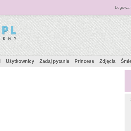
Logowan
i
Użytkownicy
Zadaj pytanie
Princess
Zdjęcia
Śmi