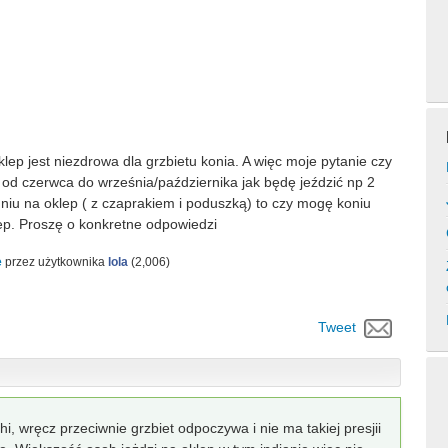
lep jest niezdrowa dla grzbietu konia. A więc moje pytanie czy
o od czerwca do września/października jak będę jeździć np 2
dniu na oklep ( z czaprakiem i poduszką) to czy mogę koniu
lep. Proszę o konkretne odpowiedzi
e
przez użytkownika
lola
(
2,006
)
Tweet
i, wręcz przeciwnie grzbiet odpoczywa i nie ma takiej presjii