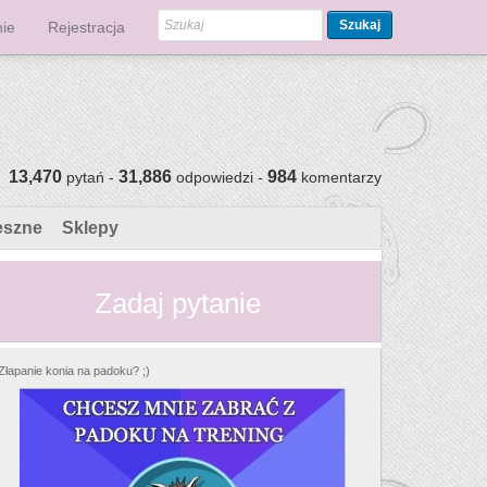
Szukaj
ie
Rejestracja
13,470
31,886
984
pytań -
odpowiedzi -
komentarzy
eszne
Sklepy
Zadaj pytanie
Złapanie konia na padoku? ;)