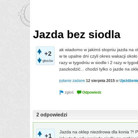
Jazda bez siodla
ak wiadomo w jakimś stopniu jazda na ok
+2
w te upalne dni czyli okres wakacji okoł
głosów
razy w tygodniu w siodle i 2 razy w tygo
zaszkodzić... chodzi tylko o jazde na ok
pytanie zadane
12 sierpnia 2015
w
Ujeżdżeni
2 odpowiedzi
Jazda na oklep niezdrowa dla konia ?! Ph
+1