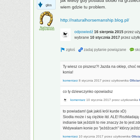
jak wtedy gdy posiada siodło na grzbiec
głos
wiem gdzie tu problem.
http://naturalhorsemanship.blog.pl/
Najlepsza
odpowiedź
odpowiedź
16 sierpnia 2015
przez uż
wybrane
10 stycznia 2017
przez użyt
Ty wiesz co piszesz?! Jazda na oklep, choć re
konia!
komentarz
8 stycznia 2017
przez użytkownika
Ollcia
co ty dziewczynko opowiadsz
komentarz
10 stycznia 2017
przez użytkownika
to powiadam! (jak jakiś król kurde xD)
Siodła może i są ciężkie itd. ALE! Rozkładają
indianie tak jeździli to nie znaczy że to jest z
Widywałam konie po "jeźdźcach" którzy jeździl
komentarz
10 stycznia 2017
przez użytkownika
Ollci