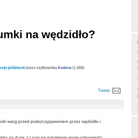
gumki na wędzidło?
rzęt jeździecki
przez użytkownika
Kodena
(
1,988
)
Tweet
ciki warg przed podszczypywaniem przez wędzidło i
ekko za duże :) Liczę na polubienie mojej odpowiedzi