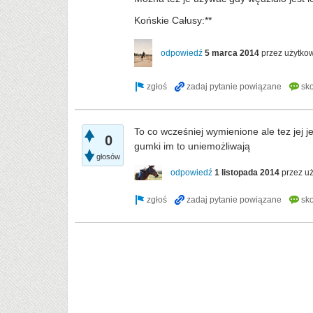
Końskie Całusy:**
odpowiedź
5 marca 2014
przez użytko
To co wcześniej wymienione ale tez jej j
0
gumki im to uniemożliwają
głosów
odpowiedź
1 listopada 2014
przez u