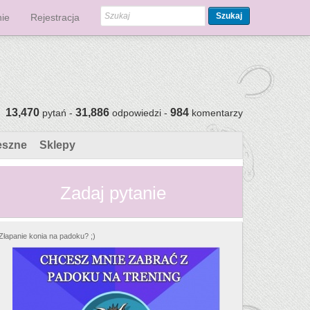
Szukaj
ie
Rejestracja
13,470
31,886
984
pytań -
odpowiedzi -
komentarzy
eszne
Sklepy
Zadaj pytanie
Złapanie konia na padoku? ;)