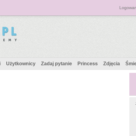
Logowan
i
Użytkownicy
Zadaj pytanie
Princess
Zdjęcia
Śmi