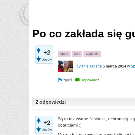
Po co zakłada się 
+2
sport
koń
wędzidło
głosów
pytanie zadane
5 marca 2014
w
Sp
2 odpowiedzi
Są to tak zwane ślinianki , o
chraniają ką
+2
obtarciami :)
głosów
Można tez je używać gdy wędzidło jest l