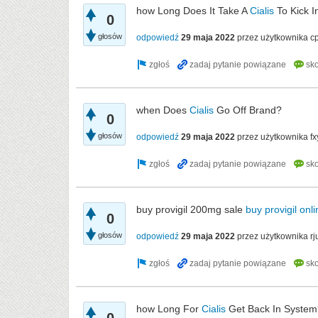
how Long Does It Take A
Cialis
To Kick I
0
głosów
odpowiedź
29 maja 2022
przez użytkownika
c
when Does
Cialis
Go Off Brand?
0
głosów
odpowiedź
29 maja 2022
przez użytkownika
f
buy provigil 200mg sale
buy provigil onl
0
głosów
odpowiedź
29 maja 2022
przez użytkownika
r
how Long For
Cialis
Get Back In System