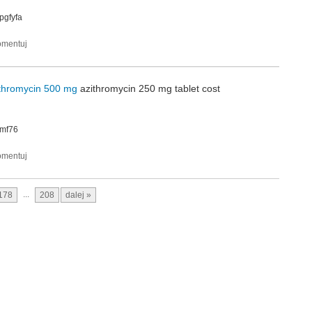
pgfyfa
thromycin 500 mg
azithromycin 250 mg tablet cost
xmf76
...
178
208
dalej »