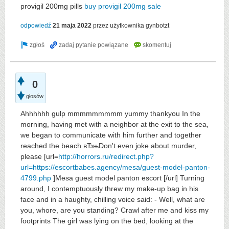
provigil 200mg pills
buy provigil 200mg sale
odpowiedź
21 maja 2022
przez użytkownika
gynbotzt
0
głosów
Ahhhhhh gulp mmmmmmmmm yummy thankyou In the
morning, having met with a neighbor at the exit to the sea,
we began to communicate with him further and together
reached the beach вЂњDon't even joke about murder,
please [url=
http://horrors.ru/redirect.php?
url=https://escortbabes.agency/mesa/guest-model-panton-
4799.php
]Mesa guest model panton escort [/url] Turning
around, I contemptuously threw my make-up bag in his
face and in a haughty, chilling voice said: - Well, what are
you, whore, are you standing? Crawl after me and kiss my
footprints The girl was lying on the bed, looking at the