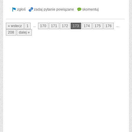
...
...
« wstecz
1
170
171
172
173
174
175
176
208
dalej »