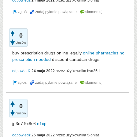
odpowiedź
24 maja 2022
przez użytkownika
Slonlat
0
głosów
buy prescription drugs online legally
online pharmacies no
prescription needed
discount canadian drugs
odpowiedź
24 maja 2022
przez użytkownika
bva35d
0
głosów
jp3o7 9x8s6
n1cp
odpowiedź
25 maja 2022
przez użytkownika
Slonlat