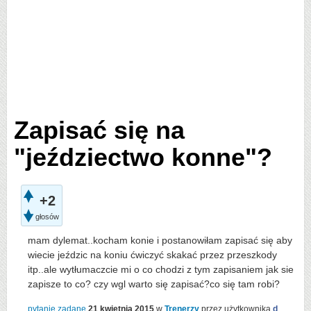
Zapisać się na
"jeździectwo konne"?
+2
głosów
mam dylemat..kocham konie i postanowiłam zapisać się aby
wiecie jeździc na koniu ćwiczyć skakać przez przeszkody
itp..ale wytłumaczcie mi o co chodzi z tym zapisaniem jak sie
zapisze to co? czy wgl warto się zapisać?co się tam robi?
pytanie zadane
21 kwietnia 2015
w
Trenerzy
przez użytkownika
d