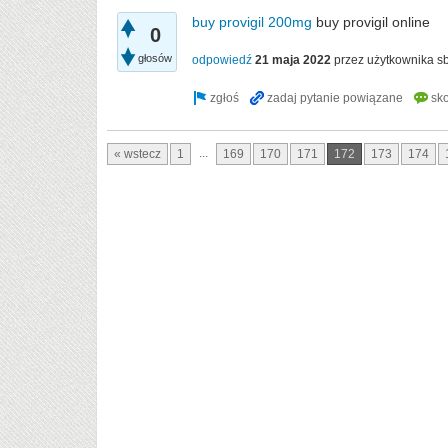
buy provigil 200mg
buy provigil online
0
głosów
odpowiedź
21 maja 2022
przez użytkownika
sb
...
« wstecz
1
169
170
171
172
173
174