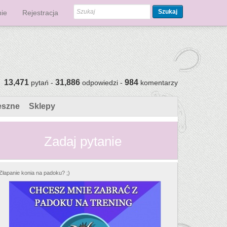
Szukaj
ie
Rejestracja
13,471
31,886
984
pytań -
odpowiedzi -
komentarzy
eszne
Sklepy
Zadaj pytanie
Złapanie konia na padoku? ;)