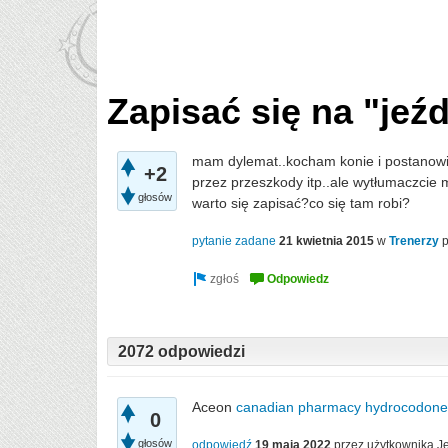
Zapisać się na "jeź
mam dylemat..kocham konie i postanowił
+2
przez przeszkody itp..ale wytłumaczcie m
głosów
warto się zapisać?co się tam robi?
pytanie zadane
21 kwietnia 2015
w
Trenerzy
2072 odpowiedzi
Aceon
canadian pharmacy hydrocodone
0
głosów
odpowiedź
19 maja 2022
przez użytkownika
J