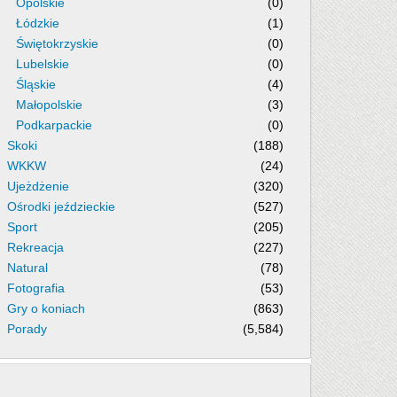
Opolskie
(0)
Łódzkie
(1)
Świętokrzyskie
(0)
Lubelskie
(0)
Śląskie
(4)
Małopolskie
(3)
Podkarpackie
(0)
Skoki
(188)
WKKW
(24)
Ujeżdżenie
(320)
Ośrodki jeździeckie
(527)
Sport
(205)
Rekreacja
(227)
Natural
(78)
Fotografia
(53)
Gry o koniach
(863)
Porady
(5,584)