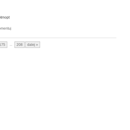
trnopt
...
175
208
dalej »