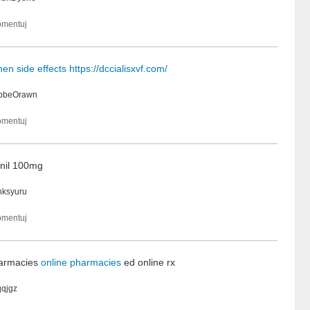
men side effects
https://dccialisxvf.com/
bbeOrawn
nil 100mg
nksyuru
harmacies
online pharmacies
ed online rx
qqjgz