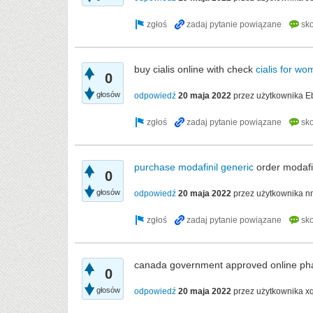
buy cialis online with check
cialis for wo
0
głosów
odpowiedź
20 maja 2022
przez użytkownika
E
purchase modafinil generic
order modafi
0
głosów
odpowiedź
20 maja 2022
przez użytkownika
n
canada government approved online p
0
głosów
odpowiedź
20 maja 2022
przez użytkownika
x