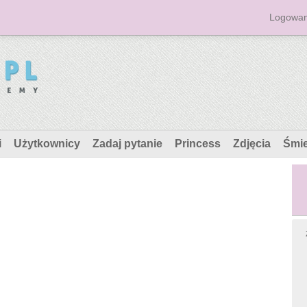
Logowan
i
Użytkownicy
Zadaj pytanie
Princess
Zdjęcia
Śmi