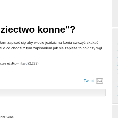
dziectwo konne"?
am zapisać się aby wiecie jeździc na koniu ćwiczyć skakać
i o co chodzi z tym zapisaniem jak sie zapisze to co? czy wgl
przez użytkownika
d
(
2,223
)
Tweet
ebnDyene