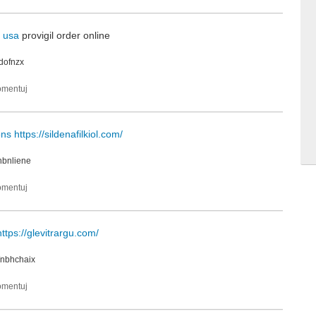
g usa
provigil order online
idofnzx
ons
https://sildenafilkiol.com/
nbnliene
https://glevitrargu.com/
nbhchaix