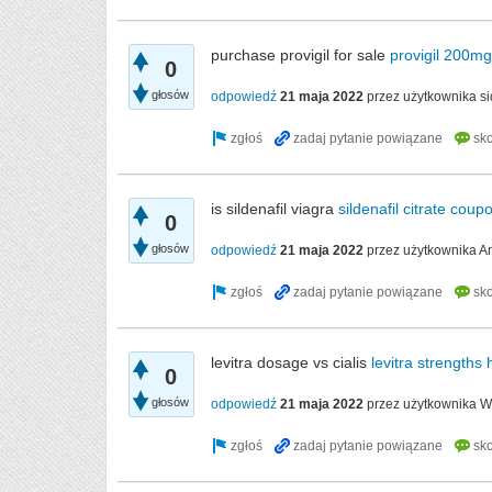
purchase provigil for sale
provigil 200m
0
głosów
odpowiedź
21 maja 2022
przez użytkownika
s
is sildenafil viagra
sildenafil citrate coup
0
głosów
odpowiedź
21 maja 2022
przez użytkownika
A
levitra dosage vs cialis
levitra strengths
0
głosów
odpowiedź
21 maja 2022
przez użytkownika
W