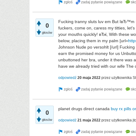
Fucking tranny sluts luv em But IвЂ™m u
0
fuckers, come on, caress my titties, let'
głosów
your mouths quickly! вЂќ, With these wo
below, placing them in my palm [url=
htt
Johnson Nude po versohlt [/url] Fucking
earn the promised money for us Unbutto
unbuttoned her bra, under it there was a
have we already tried with our wife The 
odpowiedź
20 maja 2022
przez użytkownika
S
planet drugs direct canada
buy rx pills o
0
głosów
odpowiedź
21 maja 2022
przez użytkownika
jt