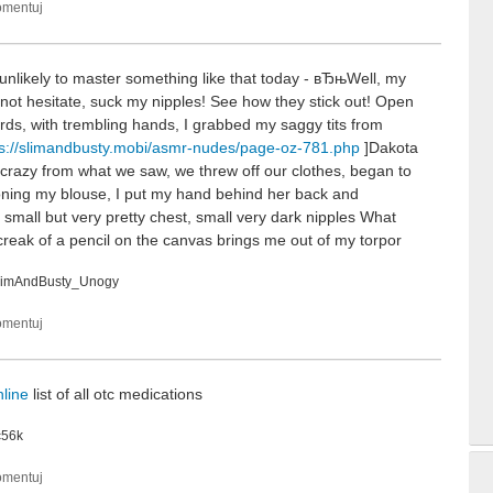
nlikely to master something like that today - вЂњWell, my
s not hesitate, suck my nipples! See how they stick out! Open
rds, with trembling hands, I grabbed my saggy tits from
ps://slimandbusty.mobi/asmr-nudes/page-oz-781.php
]Dakota
 crazy from what we saw, we threw off our clothes, began to
ning my blouse, I put my hand behind her back and
 small but very pretty chest, small very dark nipples What
creak of a pencil on the canvas brings me out of my torpor
limAndBusty_Unogy
nline
list of all otc medications
c56k