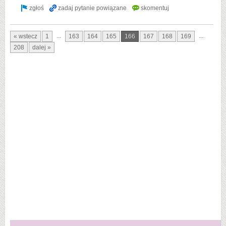
...
...
« wstecz
1
163
164
165
166
167
168
169
208
dalej »