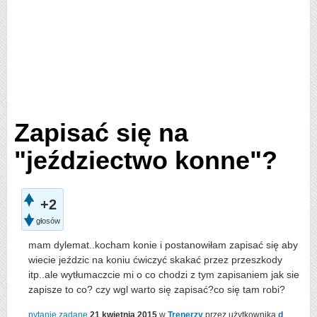
Zapisać się na
"jeździectwo konne"?
+2
głosów
mam dylemat..kocham konie i postanowiłam zapisać się aby
wiecie jeździc na koniu ćwiczyć skakać przez przeszkody
itp..ale wytłumaczcie mi o co chodzi z tym zapisaniem jak sie
zapisze to co? czy wgl warto się zapisać?co się tam robi?
pytanie zadane
21 kwietnia 2015
w
Trenerzy
przez użytkownika
d