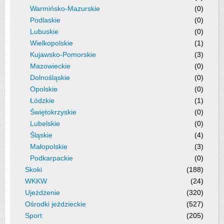
Warmińsko-Mazurskie
(0)
Podlaskie
(0)
Lubuskie
(0)
Wielkopolskie
(1)
Kujawsko-Pomorskie
(3)
Mazowieckie
(0)
Dolnośląskie
(0)
Opolskie
(0)
Łódzkie
(1)
Świętokrzyskie
(0)
Lubelskie
(0)
Śląskie
(4)
Małopolskie
(3)
Podkarpackie
(0)
Skoki
(188)
WKKW
(24)
Ujeżdżenie
(320)
Ośrodki jeździeckie
(527)
Sport
(205)