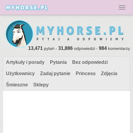
Toggl
13,471
31,886
984
pytań -
odpowiedzi -
komentarzy
Artykuły i porady
Pytania
Bez odpowiedzi
Użytkownicy
Zadaj pytanie
Princess
Zdjęcia
Śmieszne
Sklepy