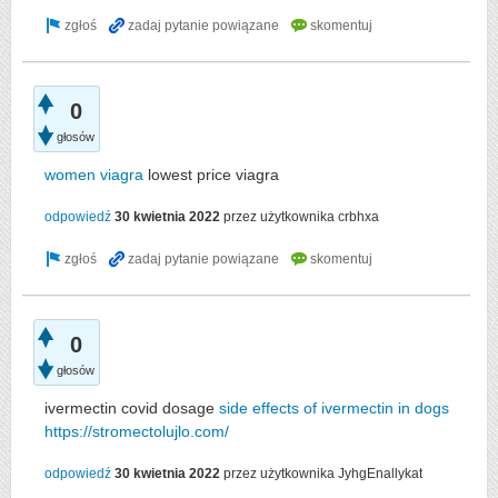
0
głosów
women viagra
lowest price viagra
odpowiedź
30 kwietnia 2022
przez użytkownika
crbhxa
0
głosów
ivermectin covid dosage
side effects of ivermectin in dogs
https://stromectolujlo.com/
odpowiedź
30 kwietnia 2022
przez użytkownika
JyhgEnallykat