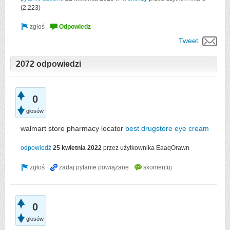
(
2,223
)
Tweet
2072 odpowiedzi
0
głosów
walmart store pharmacy locator
best drugstore eye cream
odpowiedź
25 kwietnia 2022
przez użytkownika
EaaqOrawn
0
głosów