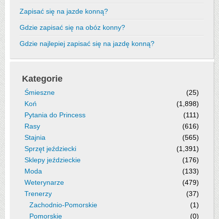
Zapisać się na jazde konną?
Gdzie zapisać się na obóz konny?
Gdzie najlepiej zapisać się na jazdę konną?
Kategorie
Śmieszne
(25)
Koń
(1,898)
Pytania do Princess
(111)
Rasy
(616)
Stajnia
(565)
Sprzęt jeździecki
(1,391)
Sklepy jeździeckie
(176)
Moda
(133)
Weterynarze
(479)
Trenerzy
(37)
Zachodnio-Pomorskie
(1)
Pomorskie
(0)