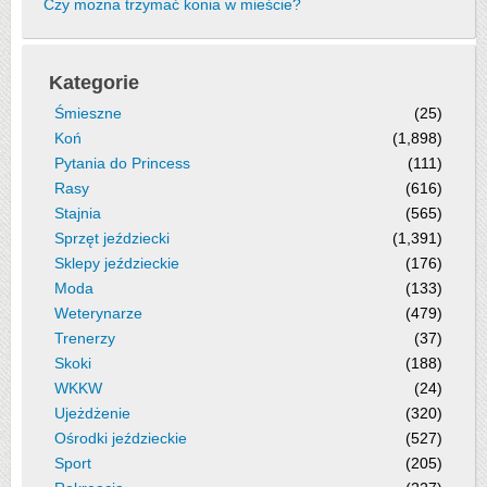
Czy można trzymać konia w mieście?
Kategorie
Śmieszne
(25)
Koń
(1,898)
Pytania do Princess
(111)
Rasy
(616)
Stajnia
(565)
Sprzęt jeździecki
(1,391)
Sklepy jeździeckie
(176)
Moda
(133)
Weterynarze
(479)
Trenerzy
(37)
Skoki
(188)
WKKW
(24)
Ujeżdżenie
(320)
Ośrodki jeździeckie
(527)
Sport
(205)