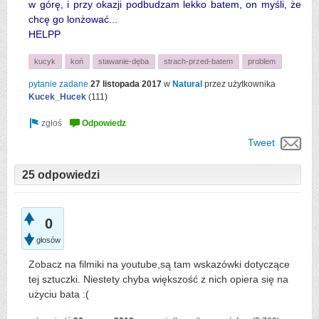
w górę, i przy okazji podbudzam lekko batem, on myśli, że
chcę go lonżować...
HELPP
kucyk
koń
stawanie-dęba
strach-przed-batem
problem
pytanie zadane
27 listopada 2017
w
Natural
przez użytkownika
Kucek_Hucek
(
111
)
Tweet
25 odpowiedzi
0
głosów
Zobacz na filmiki na youtube,są tam wskazówki dotyczące
tej sztuczki. Niestety chyba większość z nich opiera się na
użyciu bata :(