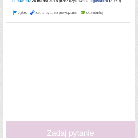
odpowiedź
26 marca 2018
przez użytkownika
agusiakra
(
3,769
)
Zadaj pytanie