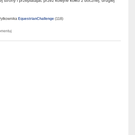
 strony i przeplatajac przez kolejne kółko z bocznej, drugiej
żytkownika
EquestrianChallenge
(
118
)