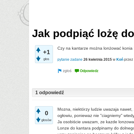
Jak podpiąć lożę d
Czy na kantarze można lonżować konia 
+1
głos
pytanie zadane
26 kwietnia 2015
w
Koń
przez
1 odpowiedź
Mozna, niektórzy ludzie uwazaja nawet, 
0
ogłowiu, poniewaz nie "ciagniemy" wtedy
głosów
Ja osobiście uwazam, ze kazde lonzowani
Lonze do kantara podpinamy do dolnego