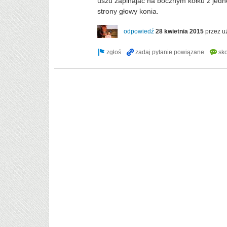
uszu zapinajac na bocznym kółku z jednej
strony głowy konia.
odpowiedź
28 kwietnia 2015
przez u