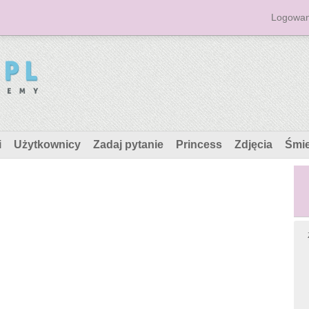
Logowan
i
Użytkownicy
Zadaj pytanie
Princess
Zdjęcia
Śmi