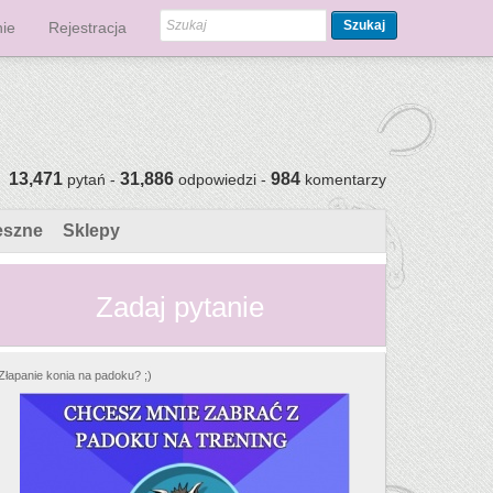
Szukaj
ie
Rejestracja
13,471
31,886
984
pytań -
odpowiedzi -
komentarzy
eszne
Sklepy
Zadaj pytanie
Złapanie konia na padoku? ;)