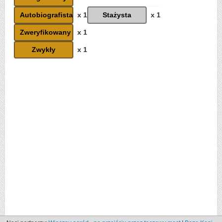
Autobiografista
x 1
Stażysta
x 1
Zweryfikowany
x 1
Zwykły
x 1