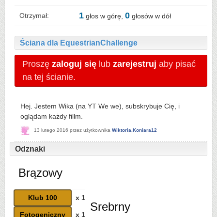
1
0
Otrzymał:
głos w górę,
głosów w dół
Ściana dla EquestrianChallenge
Proszę
zaloguj się
lub
zarejestruj
aby pisać
na tej ścianie.
Hej. Jestem Wika (na YT We we), subskrybuje Cię, i
oglądam każdy fillm.
13 lutego 2016
przez użytkownika
Wiktoria.Koniara12
Odznaki
Brązowy
Klub 100
x 1
Srebrny
Fotogeniczny
x 1