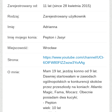
Zarejestrowany od:
11 lat (since 28 kwietnia 2015)
Rodzaj:
Zarejestrowany użytkownik
Imię:
Adrianna
Imię mojego konia:
Pepton i Jasyr
Miejscowość:
Wrocław
https://www.youtube.com/channel/UCt-
Strona:
6OlFW80FlZZwzw3YoAAg
Mam 19 lat, jezdzę konno od 9 lat.
O mnie:
Dawniej startowałam w zawodach
ogólnopolskich w konkurencji skoków
przez przeszkody na koniach: Atlantic
Magic, Fama, Mocarz. Obecnie
posiadam dwa kucyki;
- Pepton
wiek: 10 lat