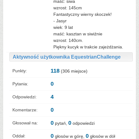
maść: siwa
wzrost: 145cm
Fantastyczny wierny skoczek!
- Jasyr
wiek: 9 lat
maść: kasztan w siwiźnie
wzrost: 140cm.
Piękny kucyk w trakcie zajeżdżania.
Aktywność użytkownika EquestrianChallenge
118
Punkty:
(
306
miejsce)
0
Pytania:
4
Odpowiedzi:
0
Komentarze:
0
0
Głosował na:
pytań,
odpowiedzi
0
0
Oddał:
głosów w górę,
głosów w dół