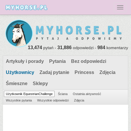
Toggl
13,474
31,886
984
pytań -
odpowiedzi -
komentarzy
Artykuły i porady
Pytania
Bez odpowiedzi
Użytkownicy
Zadaj pytanie
Princess
Zdjęcia
Śmieszne
Sklepy
Użytkownik EquestrianChallenge
Ściana
Ostatnia aktywność
Wszystkie pytania
Wszystkie odpowiedzi
Zdjęcia