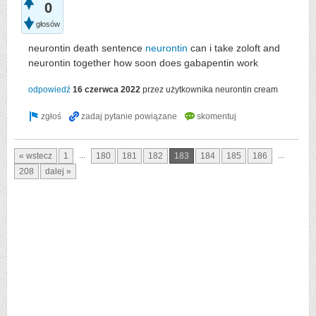
0
głosów
neurontin death sentence
neurontin
can i take zoloft and
neurontin together how soon does gabapentin work
odpowiedź
16 czerwca 2022
przez użytkownika
neurontin cream
...
...
« wstecz
1
180
181
182
183
184
185
186
208
dalej »