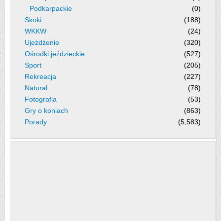
Podkarpackie
(0)
Skoki
(188)
WKKW
(24)
Ujeżdżenie
(320)
Ośrodki jeździeckie
(527)
Sport
(205)
Rekreacja
(227)
Natural
(78)
Fotografia
(53)
Gry o koniach
(863)
Porady
(5,583)