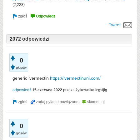
(
2,223
)
Tweet
2072 odpowiedzi
0
głosów
generic ivermectin
https://ivermectinuni.com/
odpowiedź
15 czerwca 2022
przez użytkownika
lcgstjig
0
głosów