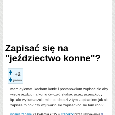
Zapisać się na
"jeździectwo konne"?
+2
głosów
mam dylemat..kocham konie i postanowiłam zapisać się aby
wiecie jeździc na koniu ćwiczyć skakać przez przeszkody
itp..ale wytłumaczcie mi o co chodzi z tym zapisaniem jak sie
zapisze to co? czy wgl warto się zapisać?co się tam robi?
pytanie zadane
21 kwietnia 2015
w
Trenerzy
przez użytkownika
d