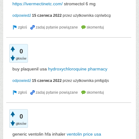
https://ivermectinetc.com/
stromectol 6 mg
odpowiedź
15 czerwca 2022
przez użytkownika
cqnlwbcg
0
głosów
buy plaquenil usa
hydroxychloroquine pharmacy
odpowiedź
15 czerwca 2022
przez użytkownika
pmfqjdjs
0
głosów
generic ventolin hfa inhaler
ventolin price usa