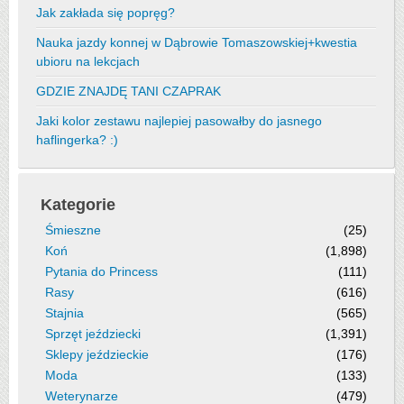
Jak zakłada się popręg?
Nauka jazdy konnej w Dąbrowie Tomaszowskiej+kwestia
ubioru na lekcjach
GDZIE ZNAJDĘ TANI CZAPRAK
Jaki kolor zestawu najlepiej pasowałby do jasnego
haflingerka? :)
Kategorie
Śmieszne
(25)
Koń
(1,898)
Pytania do Princess
(111)
Rasy
(616)
Stajnia
(565)
Sprzęt jeździecki
(1,391)
Sklepy jeździeckie
(176)
Moda
(133)
Weterynarze
(479)