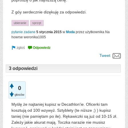
poproszę o jak najniższą cenę.
Z góy serdecznie dizękuję za odpowiedzi.
ubieranie
sprzęt
pytanie zadane
5 stycznia 2015
w
Moda
przez użytkownika
Na
howrse weronika1005
Tweet
3 odpowiedzi
0
głosów
Myślę że najtaniej kupisz w Decathlon'ie. Oficerki tam
kosztują od 100 wzywyż. Sztyblety (te niższe ;) ) kupisz
taniej (nie pamiętam po ile). Rękawiczki są już od 10-15 zł.
Zależy jakie akurat mają. Toczka narazie nie musisz