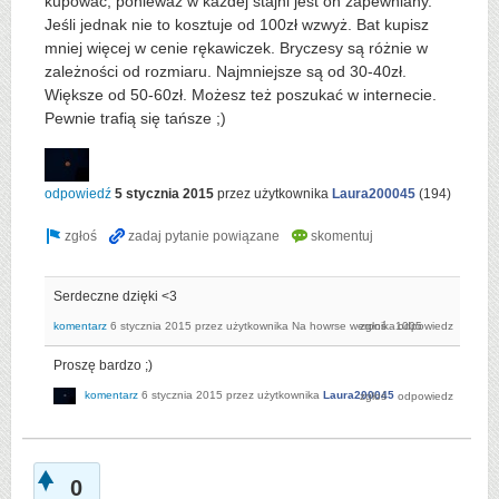
kupować, ponieważ w każdej stajni jest on zapewniany.
Jeśli jednak nie to kosztuje od 100zł wzwyż. Bat kupisz
mniej więcej w cenie rękawiczek. Bryczesy są różnie w
zależności od rozmiaru. Najmniejsze są od 30-40zł.
Większe od 50-60zł. Możesz też poszukać w internecie.
Pewnie trafią się tańsze ;)
odpowiedź
5 stycznia 2015
przez użytkownika
Laura200045
(
194
)
Serdeczne dzięki <3
komentarz
6 stycznia 2015
przez użytkownika
Na howrse weronika1005
Proszę bardzo ;)
komentarz
6 stycznia 2015
przez użytkownika
Laura200045
0