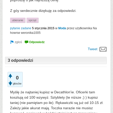
poproszę o jak najniższą cenę.
Z góy serdecznie dizękuję za odpowiedzi.
ubieranie
sprzęt
pytanie zadane
5 stycznia 2015
w
Moda
przez użytkownika
Na
howrse weronika1005
Tweet
3 odpowiedzi
0
głosów
Myślę że najtaniej kupisz w Decathlon'ie. Oficerki tam
kosztują od 100 wzywyż. Sztyblety (te niższe ;) ) kupisz
taniej (nie pamiętam po ile). Rękawiczki są już od 10-15 zł.
Zależy jakie akurat mają. Toczka narazie nie musisz