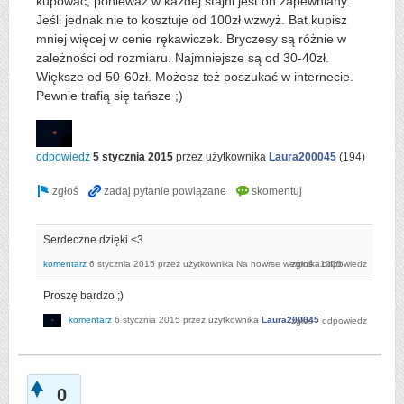
kupować, ponieważ w każdej stajni jest on zapewniany.
Jeśli jednak nie to kosztuje od 100zł wzwyż. Bat kupisz
mniej więcej w cenie rękawiczek. Bryczesy są różnie w
zależności od rozmiaru. Najmniejsze są od 30-40zł.
Większe od 50-60zł. Możesz też poszukać w internecie.
Pewnie trafią się tańsze ;)
odpowiedź
5 stycznia 2015
przez użytkownika
Laura200045
(
194
)
Serdeczne dzięki <3
komentarz
6 stycznia 2015
przez użytkownika
Na howrse weronika1005
Proszę bardzo ;)
komentarz
6 stycznia 2015
przez użytkownika
Laura200045
0