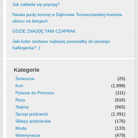
Jak zakłada się popręg?
Nauka jazdy konnej w Dąbrowie Tomaszowskiej+kwestia
ubioru na lekcjach
GDZIE ZNAJDĘ TANI CZAPRAK
Jaki kolor zestawu najlepiej pasowałby do jasnego
haflingerka? :)
Kategorie
Śmieszne
(25)
Koń
(1,898)
Pytania do Princess
(111)
Rasy
(616)
Stajnia
(565)
Sprzęt jeździecki
(1,391)
Sklepy jeździeckie
(176)
Moda
(133)
Weterynarze
(479)