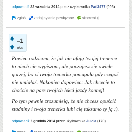
odpowiedź
22 września 2014
przez użytkownika
Pati3477
(
993
)
–1
głos
Powiec rodzicom, że jak nie ufają twojej trenerce
to niech cie wypiszom, ale poczujesz się owiele
gorzej, bo ci twoja trenerka pomagała gdy czegoś
nie umiałaś. Nakoniec dopowiec: Jak chcecie to
choćcie na pare twojich lekci jazdy konnej!
Po tym pewnie zrozumieją, że nie chcesz opuścić
stadniny i twoja trenerka lubi cię taksamo ty ją :).
odpowiedź
3 grudnia 2014
przez użytkownika
Julcia
(
170
)