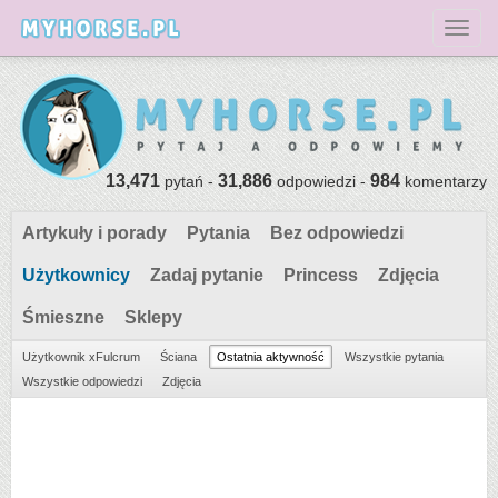
Toggl
13,471
31,886
984
pytań -
odpowiedzi -
komentarzy
Artykuły i porady
Pytania
Bez odpowiedzi
Użytkownicy
Zadaj pytanie
Princess
Zdjęcia
Śmieszne
Sklepy
Użytkownik xFulcrum
Ściana
Ostatnia aktywność
Wszystkie pytania
Wszystkie odpowiedzi
Zdjęcia