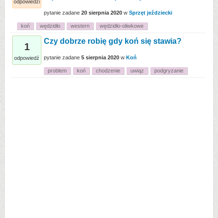
odpowiedzi
pytanie zadane
20 sierpnia 2020
w
Sprzęt jeździecki
koń
wędzidło
western
wędzidło-oliwkowe
Czy dobrze robię gdy koń się stawia?
1
pytanie zadane
5 sierpnia 2020
w
Koń
odpowiedź
problem
koń
chodzenie
uwiąz
podgryzanie