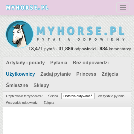
Toggl
13,471
31,886
984
pytań -
odpowiedzi -
komentarzy
Artykuły i porady
Pytania
Bez odpowiedzi
Użytkownicy
Zadaj pytanie
Princess
Zdjęcia
Śmieszne
Sklepy
Użytkownik terrybeard97
Ściana
Ostatnia aktywność
Wszystkie pytania
Wszystkie odpowiedzi
Zdjęcia