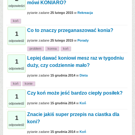
mówi KONIARO?
odpowiedzi
pytanie zadane
25 lutego 2015
w
Rekreacja
koń
Co to znaczy przeganaszować konia?
1
pytanie zadane
25 lutego 2015
w
Porady
odpowiedź
problem
konna
koń
Lepiej dawać koniowi mesz raz w tygodniu
1
duży, czy codziennie mało?
odpowiedź
pytanie zadane
15 grudnia 2014
w
Dieta
koń
konie
Czy koń może jeść bardzo ciepły posiłek?
1
pytanie zadane
15 grudnia 2014
w
Koń
odpowiedź
Znacie jakiś super przepis na ciastka dla
1
koni?
odpowiedź
pytanie zadane
15 grudnia 2014
w
Koń