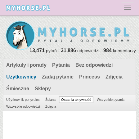
Toggl
13,471
31,886
984
pytań -
odpowiedzi -
komentarzy
Artykuły i porady
Pytania
Bez odpowiedzi
Użytkownicy
Zadaj pytanie
Princess
Zdjęcia
Śmieszne
Sklepy
Użytkownik ponyrules
Ściana
Ostatnia aktywność
Wszystkie pytania
Wszystkie odpowiedzi
Zdjęcia