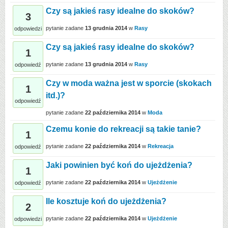
Czy są jakieś rasy idealne do skoków?
3
pytanie zadane
13 grudnia 2014
w
Rasy
odpowiedzi
Czy są jakieś rasy idealne do skoków?
1
pytanie zadane
13 grudnia 2014
w
Rasy
odpowiedź
Czy w moda ważna jest w sporcie (skokach
1
itd.)?
odpowiedź
pytanie zadane
22 października 2014
w
Moda
Czemu konie do rekreacji są takie tanie?
1
pytanie zadane
22 października 2014
w
Rekreacja
odpowiedź
Jaki powinien być koń do ujeżdżenia?
1
pytanie zadane
22 października 2014
w
Ujeżdżenie
odpowiedź
Ile kosztuje koń do ujeżdżenia?
2
pytanie zadane
22 października 2014
w
Ujeżdżenie
odpowiedzi