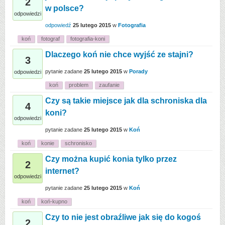
2
w polsce?
odpowiedzi
odpowiedź
25 lutego 2015
w
Fotografia
koń
fotograf
fotografia-koni
Dlaczego koń nie chce wyjść ze stajni?
3
pytanie zadane
25 lutego 2015
w
Porady
odpowiedzi
koń
problem
zaufanie
Czy są takie miejsce jak dla schroniska dla
4
koni?
odpowiedzi
pytanie zadane
25 lutego 2015
w
Koń
koń
konie
schronisko
Czy można kupić konia tylko przez
2
internet?
odpowiedzi
pytanie zadane
25 lutego 2015
w
Koń
koń
koń-kupno
Czy to nie jest obraźliwe jak się do kogoś
2