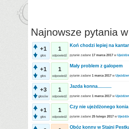
Najnowsze pytania w
Koń chodzi lepiej na kanta
+1
1
pytanie zadane
17 marca 2017
w
Ujeżdże
głos
odpowiedź
Mały problem z galopem
+1
1
pytanie zadane
1 marca 2017
w
Ujeżdżen
głos
odpowiedź
Jazda konna............
+3
1
pytanie zadane
1 marca 2017
w
Ujeżdżen
głosów
odpowiedź
Czy nie ujeżdżonego konia 
+1
1
pytanie zadane
25 lutego 2017
w
Ujeżdż
głos
odpowiedź
Obóz konny w Stajni Pestk