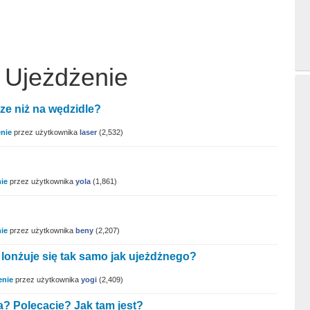
 Ujeżdżenie
rze niż na wędzidle?
nie
przez użytkownika
laser
(
2,532
)
ie
przez użytkownika
yola
(
1,861
)
ie
przez użytkownika
beny
(
2,207
)
lonżuje się tak samo jak ujeżdżnego?
enie
przez użytkownika
yogi
(
2,409
)
a? Polecacie? Jak tam jest?