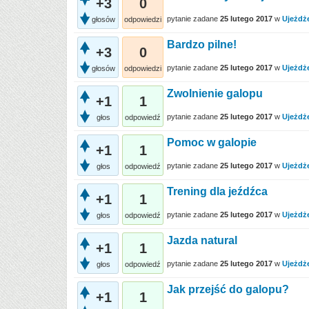
+3
0
pytanie zadane
25 lutego 2017
w
Ujeżdż
głosów
odpowiedzi
Bardzo pilne!
+3
0
pytanie zadane
25 lutego 2017
w
Ujeżdż
głosów
odpowiedzi
Zwolnienie galopu
+1
1
pytanie zadane
25 lutego 2017
w
Ujeżdż
głos
odpowiedź
Pomoc w galopie
+1
1
pytanie zadane
25 lutego 2017
w
Ujeżdż
głos
odpowiedź
Trening dla jeźdźca
+1
1
pytanie zadane
25 lutego 2017
w
Ujeżdż
głos
odpowiedź
Jazda natural
+1
1
pytanie zadane
25 lutego 2017
w
Ujeżdż
głos
odpowiedź
Jak przejść do galopu?
+1
1