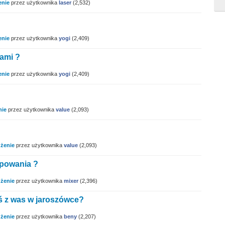
enie
przez użytkownika
laser
(
2,532
)
enie
przez użytkownika
yogi
(
2,409
)
kami ?
enie
przez użytkownika
yogi
(
2,409
)
nie
przez użytkownika
value
(
2,093
)
żenie
przez użytkownika
value
(
2,093
)
opowania ?
żenie
przez użytkownika
mixer
(
2,396
)
oś z was w jaroszówce?
żenie
przez użytkownika
beny
(
2,207
)