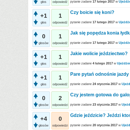
pytanie zadane
17 lutego 2017
w
Ujeżdż
głos
odpowiedź
Czy boicie się koni?
+1
1
pytanie zadane
17 lutego 2017
w
Ujeżdż
głos
odpowiedź
Jak się popędza konia łyd
0
1
pytanie zadane
17 lutego 2017
w
Ujeżdż
głosów
odpowiedź
Jakie wolicie jeździectwo?
+1
1
pytanie zadane
4 lutego 2017
w
Ujeżdże
głos
odpowiedź
Pare pytań odnośnie jazdy
+1
1
pytanie zadane
24 stycznia 2017
w
Ujeżd
głos
odpowiedź
Czy jestem gotowa do gal
0
2
pytanie zadane
23 stycznia 2017
w
Ujeżd
głosów
odpowiedzi
Gdzie jeździcie? Jeździ kt
+4
0
pytanie zadane
20 stycznia 2017
w
Ujeżd
głosów
odpowiedzi