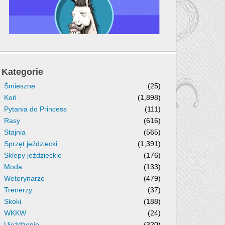
Kategorie
Śmieszne
(25)
Koń
(1,898)
Pytania do Princess
(111)
Rasy
(616)
Stajnia
(565)
Sprzęt jeździecki
(1,391)
Sklepy jeździeckie
(176)
Moda
(133)
Weterynarze
(479)
Trenerzy
(37)
Skoki
(188)
WKKW
(24)
Ujeżdżenie
(320)