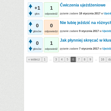
Ćwiczenia ujeżdżeniowe
+1
1
pytanie zadane
18 stycznia 2017
w
Ujeżd
głos
odpowiedź
Nie lubię jeździć na różny
0
0
pytanie zadane
9 stycznia 2017
w
Ujeżdż
głosów
odpowiedzi
Jak płynniej skręcać w kłu
0
1
pytanie zadane
7 stycznia 2017
w
Ujeżdż
głosów
odpowiedź
...
...
« wstecz
1
3
4
5
6
7
8
9
16
da