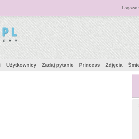
Logowan
i
Użytkownicy
Zadaj pytanie
Princess
Zdjęcia
Śmi