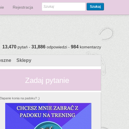
Szukaj
ie
Rejestracja
13,470
31,886
984
pytań -
odpowiedzi -
komentarzy
eszne
Sklepy
Zadaj pytanie
Złapanie konia na padoku? ;)