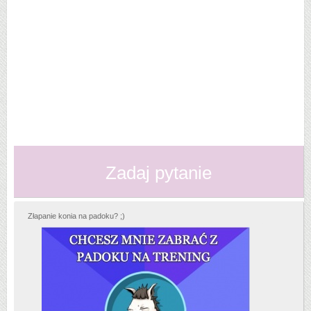
Zadaj pytanie
Złapanie konia na padoku? ;)