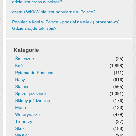
gdzie jest cross w polsce?
czemu WKKW nie jest popularne w Polsce?
Populacja koni w Polsce - podział na wiek ( procentowo).
Gdzie znajdę taki spis?
Kategorie
Śmieszne
(25)
Koń
(1,898)
Pytania do Princess
(111)
Rasy
(616)
Stajnia
(565)
Sprzęt jeździecki
(1,391)
Sklepy jeździeckie
(176)
Moda
(133)
Weterynarze
(479)
Trenerzy
(37)
Skoki
(188)
WKKW
(24)