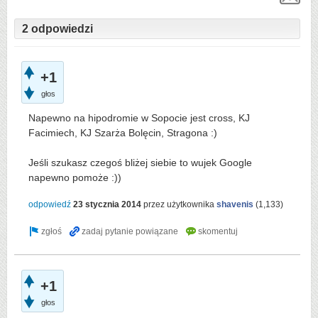
2 odpowiedzi
+1
głos
Napewno na hipodromie w Sopocie jest cross, KJ
Facimiech, KJ Szarża Bolęcin, Stragona :)
Jeśli szukasz czegoś bliżej siebie to wujek Google
napewno pomoże :))
odpowiedź
23 stycznia 2014
przez użytkownika
shavenis
(
1,133
)
+1
głos