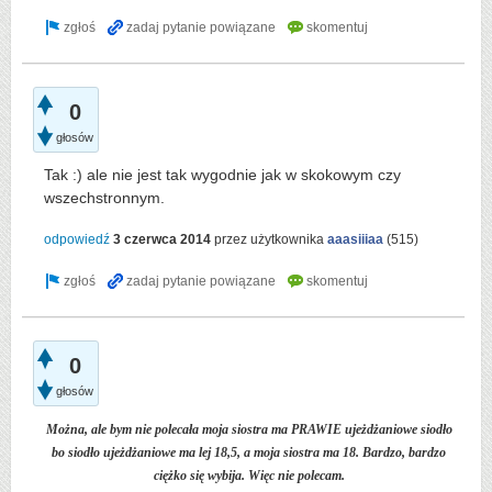
0
głosów
Tak :) ale nie jest tak wygodnie jak w skokowym czy
wszechstronnym.
odpowiedź
3 czerwca 2014
przez użytkownika
aaasiiiaa
(
515
)
0
głosów
Można, ale bym nie polecała moja siostra ma PRAWIE ujeżdżaniowe siodło
bo siodło ujeżdżaniowe ma lej 18,5, a moja siostra ma 18. Bardzo, bardzo
ciężko się wybija. Więc nie polecam.