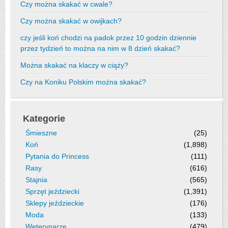
Czy można skakać w cwale?
Czy można skakać w owijkach?
czy jeśli koń chodzi na padok przez 10 godzin dziennie
przez tydzień to można na nim w 8 dzień skakać?
Można skakać na klaczy w ciąży?
Czy na Koniku Polskim można skakać?
Kategorie
Śmieszne
(25)
Koń
(1,898)
Pytania do Princess
(111)
Rasy
(616)
Stajnia
(565)
Sprzęt jeździecki
(1,391)
Sklepy jeździeckie
(176)
Moda
(133)
Weterynarze
(479)