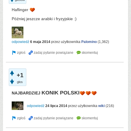
Haflinger
Później jeszcze arabki i fryzyjskie :)
odpowiedź
6 maja 2014
przez użytkownika
Palomino
(
1,362
)
+1
głos
KONIK POLSKI
NAJBARDZIEJ
odpowiedź
24 lipca 2014
przez użytkownika
wiki
(
216
)