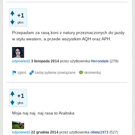
+1
głos
Przepadam za rasą koni z natury przeznaczonych do jazdy
w stylu western, a przede wszystkim AQH oraz APH.
odpowiedź
3 listopada 2014
przez użytkownika
Herondale
(
278
)
+1
głos
Moja naj naj naj rasa to Arabska
odpowiedź
22 grudnia 2014
przez użytkownika
oliwia1973
(
527
)