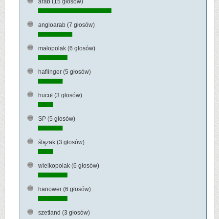
arab
(15 głosów)
angloarab
(7 głosów)
małopolak
(6 głosów)
haflinger
(5 głosów)
hucuł
(3 głosów)
SP
(5 głosów)
ślązak
(3 głosów)
wielkopolak
(6 głosów)
hanower
(6 głosów)
szetland
(3 głosów)