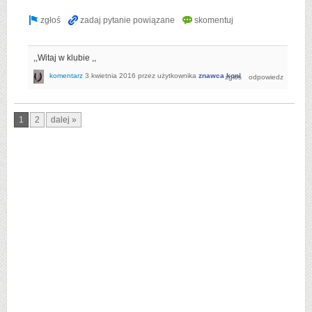
,,Witaj w klubie ,,
komentarz
3 kwietnia 2016
przez użytkownika
znawca koni
1
2
dalej »