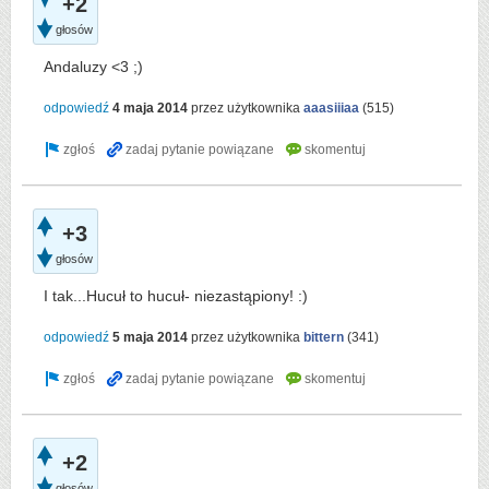
+2
głosów
Andaluzy <3 ;)
odpowiedź
4 maja 2014
przez użytkownika
aaasiiiaa
(
515
)
+3
głosów
I tak...Hucuł to hucuł- niezastąpiony! :)
odpowiedź
5 maja 2014
przez użytkownika
bittern
(
341
)
+2
głosów