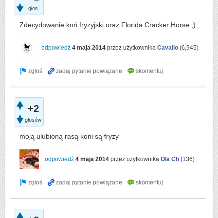
głos
Zdecydowanie koń fryzyjski oraz Florida Cracker Horse ;)
odpowiedź
4 maja 2014
przez użytkownika
Cavallo
(
6,945
)
+2
głosów
moją ulubioną rasą koni są fryzy
odpowiedź
4 maja 2014
przez użytkownika
Ola Ch
(
136
)