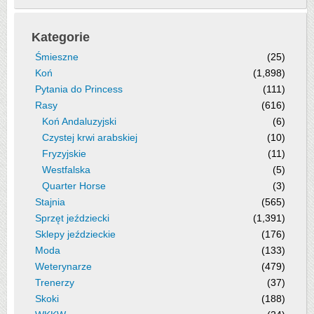
Kategorie
Śmieszne
(25)
Koń
(1,898)
Pytania do Princess
(111)
Rasy
(616)
Koń Andaluzyjski
(6)
Czystej krwi arabskiej
(10)
Fryzyjskie
(11)
Westfalska
(5)
Quarter Horse
(3)
Stajnia
(565)
Sprzęt jeździecki
(1,391)
Sklepy jeździeckie
(176)
Moda
(133)
Weterynarze
(479)
Trenerzy
(37)
Skoki
(188)