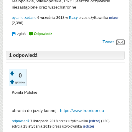
Małopolskie, Wielkopolskie, PRE i jeszcze oczywiście
niezastąpione oraz wszechstronne
pytanie zadane
6 września 2018
w
Rasy
przez użytkownika
mixer
(
2,396
)
Tweet
1 odpowiedź
0
głosów
Koniki Polskie
-----
ubrania do jazdy konnej -
https://www.truerider.eu
odpowiedź
7 listopada 2018
przez użytkownika
jedrzej
(
120
)
edycja
25 stycznia 2019
przez użytkownika
jedrzej