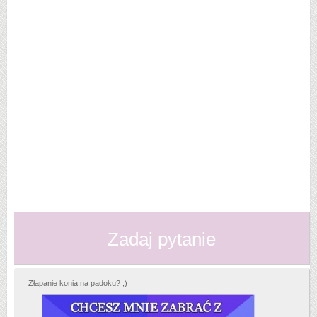
Zadaj pytanie
Złapanie konia na padoku? ;)