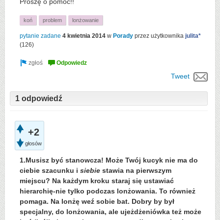
Proszę o pomoc!!
koń
problem
lonżowanie
pytanie zadane
4 kwietnia 2014
w
Porady
przez użytkownika
julita*
(
126
)
Tweet
1 odpowiedź
+2
głosów
1.Musisz być stanowcza! Może Twój kucyk nie ma do
ciebie szacunku i
siebie
stawia na pierwszym
miejscu? Na każdym kroku staraj się ustawiać
hierarchię-nie tylko podczas lonżowania. To również
pomaga. Na lonżę weź sobie bat. Dobry by był
specjalny, do lonżowania, ale ujeżdżeniówka też może