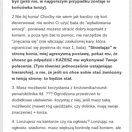
być (jeśli nie, w najgorszym przypadku zostaje ci
końcówka lonży).
2.Nie bij konia! Choćby nie wiem jak bardzo cię koń
denerwował, nie wolno Ci użyć bata do "wyładowania
emocji", ponieważ możesz stracić dobry kopntakt z
koniem, a poza tym bat to pomoc, nie narzędzie do
"znęcania się" (nie wliczając zasłużonej kary, która
ograniczać się powinna do max 1, bata).
"Strzelając" w
stronę konia, miej agresywną postawę, pokaż mu, że
chcesz go odpędzić i KAŻESZ mu wykonywać Twoje
polecenie. (Tym również jednocześnie ustajwiając
hierarchię), a nie, że jeśli on chce sobie stać zwrócony
w twoją stronę- to będzie stał.
3. Masz możliwość korzystania z lonżownika/round-
pena/okólnika itd. ??? Ogrodzona przestrzeń to
dodatkowe ułatwienie- kozystaj z niej, jeśli masz taką
możliwość (nawet róg ujeżdżalni, czy dolinka, mają swoje
znaczenie) + lonża.
4. Lonżujesz na kantarze czy na ogłowiu? Lonżując na
ogłowiu- wiadomo- masz większą kontrolę nad koniem, ale