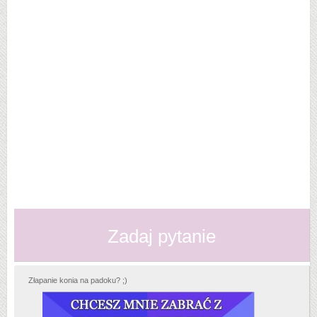
Zadaj pytanie
Złapanie konia na padoku? ;)