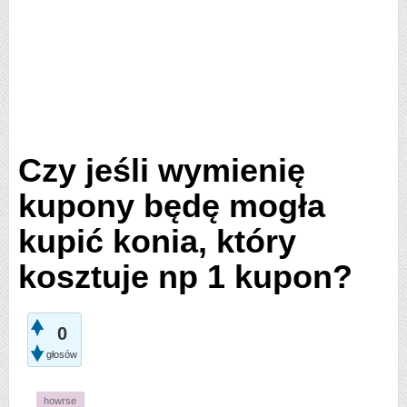
Czy jeśli wymienię
kupony będę mogła
kupić konia, który
kosztuje np 1 kupon?
0
głosów
howrse