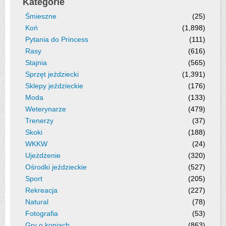
Kategorie
Śmieszne
(25)
Koń
(1,898)
Pytania do Princess
(111)
Rasy
(616)
Stajnia
(565)
Sprzęt jeździecki
(1,391)
Sklepy jeździeckie
(176)
Moda
(133)
Weterynarze
(479)
Trenerzy
(37)
Skoki
(188)
WKKW
(24)
Ujeżdżenie
(320)
Ośrodki jeździeckie
(527)
Sport
(205)
Rekreacja
(227)
Natural
(78)
Fotografia
(53)
Gry o koniach
(863)