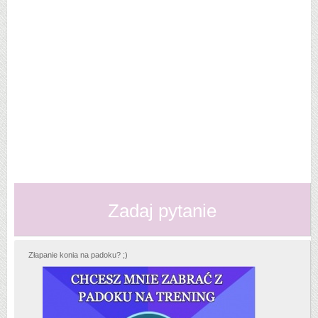
Zadaj pytanie
Złapanie konia na padoku? ;)