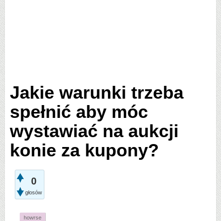
Jakie warunki trzeba
spełnić aby móc
wystawiać na aukcji
konie za kupony?
0
głosów
howrse