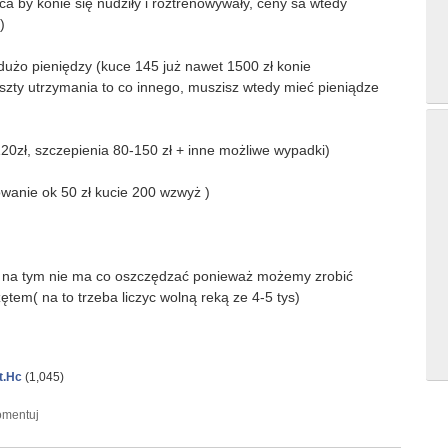
ca by konie się nudziły i roztrenowywały, ceny sa wtedy
)
dużo pieniędzy (kuce 145 już nawet 1500 zł konie
szty utrzymania to co innego, muszisz wtedy mieć pieniądze
20zł, szczepienia 80-150 zł + inne możliwe wypadki)
wanie ok 50 zł kucie 200 wzwyż )
stety na tym nie ma co oszczędzać ponieważ możemy zrobić
em( na to trzeba liczyc wolną reką ze 4-5 tys)
t.Hc
(
1,045
)