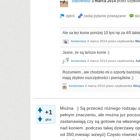
odpowiedź
3 marca 2014
przez użytko
Ale sa tez konie poniżej 10 tysi np za 4/5 tak
komentarz
4 marca 2014
przez użytkownika
Ma
Jasne, że są tańsze konie :)
komentarz
4 marca 2014
przez użytkownika
Ju
Rozumiem , ale chodziło mi o szporty bardziej 
mają zbytnio oszczędności i pieniążków ;)
komentarz
4 marca 2014
przez użytkownika
Alic
Można :) Są przecież różnego rodzaju u
+1
pełnym znaczeniu, ale można juz poczuc j
głos
zastanawiają czy są gotowe na własnego k
nad koniem. podczas takej dzierżawy op
od 350,miesiąc wzwyż) Często również w