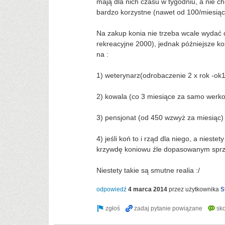
mają dla nich czasu w tygodniu, a nie ch
bardzo korzystne (nawet od 100/miesiąc
Na zakup konia nie trzeba wcale wydać 
rekreacyjne 2000), jednak późniejsze ko
na :
1) weterynarz(odrobaczenie 2 x rok -ok1
2) kowala (co 3 miesiące za samo werko
3) pensjonat (od 450 wzwyż za miesiąc)
4) jeśli koń to i rząd dla niego, a nie
krzywdę koniowu źle dopasowanym sprzęt
Niestety takie są smutne realia :/
odpowiedź
4 marca 2014
przez użytkownika
S