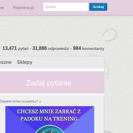
Szukaj
ie
Rejestracja
13,471
31,886
984
pytań -
odpowiedzi -
komentarzy
eszne
Sklepy
Zadaj pytanie
Złapanie konia na padoku? ;)