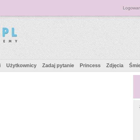
Logowan
i
Użytkownicy
Zadaj pytanie
Princess
Zdjęcia
Śmi