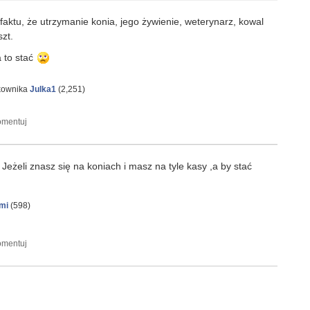
a faktu, że utrzymanie konia, jego żywienie, weterynarz, kowal
szt.
 to stać
tkownika
Julka1
(
2,251
)
Jeżeli znasz się na koniach i masz na tyle kasy ,a by stać
mi
(
598
)