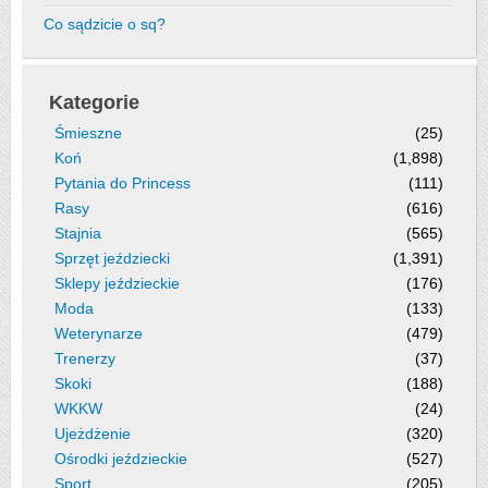
Co sądzicie o sq?
Kategorie
Śmieszne
(25)
Koń
(1,898)
Pytania do Princess
(111)
Rasy
(616)
Stajnia
(565)
Sprzęt jeździecki
(1,391)
Sklepy jeździeckie
(176)
Moda
(133)
Weterynarze
(479)
Trenerzy
(37)
Skoki
(188)
WKKW
(24)
Ujeżdżenie
(320)
Ośrodki jeździeckie
(527)
Sport
(205)