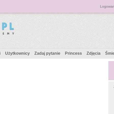
Logowan
i
Użytkownicy
Zadaj pytanie
Princess
Zdjęcia
Śmi