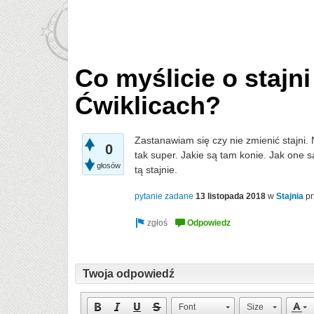
Co myślicie o stajn
Ćwiklicach?
Zastanawiam się czy nie zmienić stajni. N
0
tak super. Jakie są tam konie. Jak one s
głosów
tą stajnie.
pytanie zadane
13 listopada 2018
w
Stajnia
p
Twoja odpowiedź
Font
Size