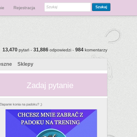
Szukaj
ie
Rejestracja
13,470
31,886
984
pytań -
odpowiedzi -
komentarzy
eszne
Sklepy
Zadaj pytanie
Złapanie konia na padoku? ;)