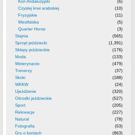
Koń Andaluzyjski
(6)
Czystej krwi arabskiej
(10)
Fryzyjskie
(11)
Westfalska
(5)
Quarter Horse
(3)
Stajnia
(565)
Sprzęt jeździecki
(1,391)
Sklepy jeździeckie
(176)
Moda
(133)
Weterynarze
(479)
Trenerzy
(37)
Skoki
(188)
WKKW
(24)
Ujeżdżenie
(320)
Ośrodki jeździeckie
(527)
Sport
(205)
Rekreacja
(227)
Natural
(78)
Fotografia
(53)
Gry o koniach
(863)