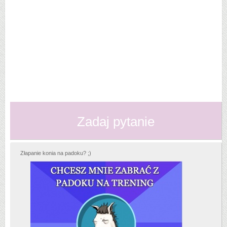
Zadaj pytanie
Złapanie konia na padoku? ;)