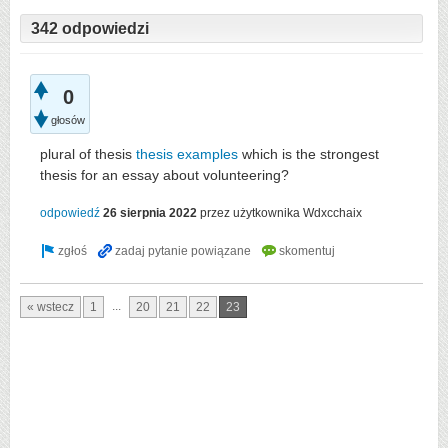
342 odpowiedzi
0
głosów
plural of thesis
thesis examples
which is the strongest
thesis for an essay about volunteering?
odpowiedź
26 sierpnia 2022
przez użytkownika
Wdxcchaix
...
« wstecz
1
20
21
22
23