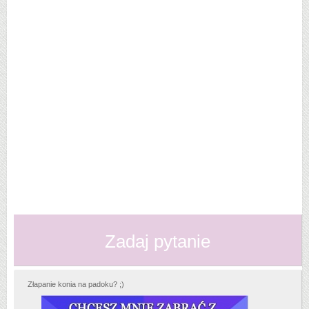
Zadaj pytanie
Złapanie konia na padoku? ;)