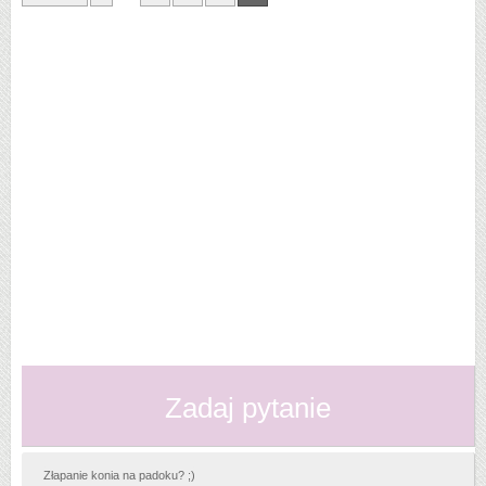
Zadaj pytanie
Złapanie konia na padoku? ;)