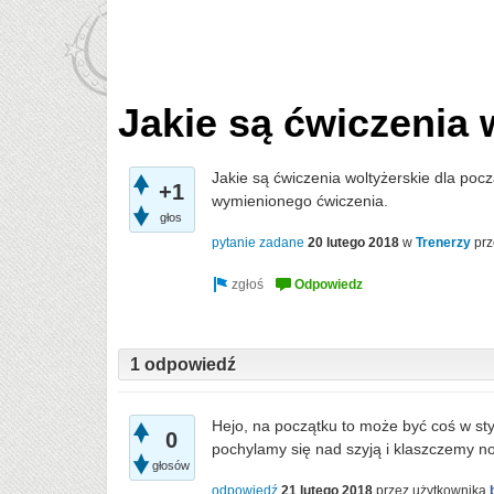
Jakie są ćwiczenia 
Jakie są ćwiczenia woltyżerskie dla po
+1
wymienionego ćwiczenia.
głos
pytanie zadane
20 lutego 2018
w
Trenerzy
pr
1 odpowiedź
Hejo, na początku to może być coś w sty
0
pochylamy się nad szyją i klaszczemy no
głosów
odpowiedź
21 lutego 2018
przez użytkownika