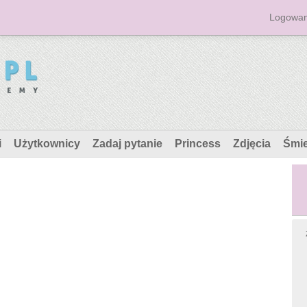
Logowan
i
Użytkownicy
Zadaj pytanie
Princess
Zdjęcia
Śmi