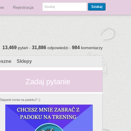
Szukaj
ie
Rejestracja
13,469
31,886
984
pytań -
odpowiedzi -
komentarzy
eszne
Sklepy
Zadaj pytanie
Złapanie konia na padoku? ;)