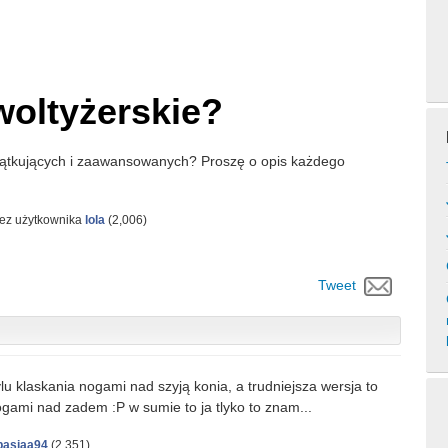
woltyżerskie?
czątkujących i zaawansowanych? Proszę o opis każdego
zez użytkownika
lola
(
2,006
)
Tweet
lu klaskania nogami nad szyją konia, a trudniejsza wersja to
gami nad zadem :P w sumie to ja tlyko to znam...
basiaa94
(
2,351
)