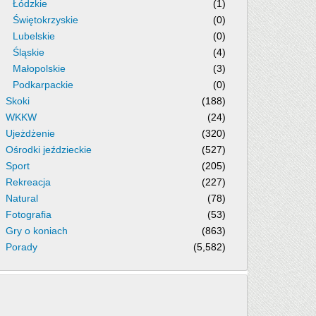
Łódzkie
(1)
Świętokrzyskie
(0)
Lubelskie
(0)
Śląskie
(4)
Małopolskie
(3)
Podkarpackie
(0)
Skoki
(188)
WKKW
(24)
Ujeżdżenie
(320)
Ośrodki jeździeckie
(527)
Sport
(205)
Rekreacja
(227)
Natural
(78)
Fotografia
(53)
Gry o koniach
(863)
Porady
(5,582)